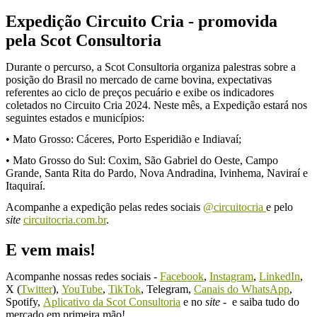
Expedição Circuito Cria - promovida
pela Scot Consultoria
Durante o percurso, a Scot Consultoria organiza palestras sobre a
posição do Brasil no mercado de carne bovina, expectativas
referentes ao ciclo de preços pecuário e exibe os indicadores
coletados no Circuito Cria 2024. Neste mês, a Expedição estará nos
seguintes estados e municípios:
•
Mato Grosso: Cáceres, Porto Esperidião e Indiavaí;
•
Mato Grosso do Sul: Coxim, São Gabriel do Oeste, Campo
Grande, Santa Rita do Pardo, Nova Andradina, Ivinhema, Naviraí e
Itaquiraí.
Acompanhe a expedição pelas redes sociais
@circuitocria
e pelo
site
circuitocria.com.br
.
E vem mais!
Acompanhe nossas redes sociais -
Facebook
,
Instagram
,
LinkedIn
,
X (
Twitter
),
YouTube
,
TikTok
, Telegram,
Canais do WhatsApp
,
Spotify,
Aplicativo da Scot Consultoria
e no
site
- e saiba tudo do
mercado em primeira mão!