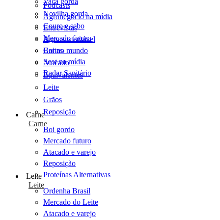
Vaca gorda
Podcasts
Novilha gorda
Agronegócio na mídia
Couro e sebo
Entrevistas
Mercado futuro
Agro sustentável
Cartas
Boi no mundo
Scot na mídia
Atacado
Radar Sanitário
Equivalentes
Leite
Grãos
Reposição
Carne
Carne
Boi gordo
Mercado futuro
Atacado e varejo
Reposição
Proteínas Alternativas
Leite
Leite
Ordenha Brasil
Mercado do Leite
Atacado e varejo