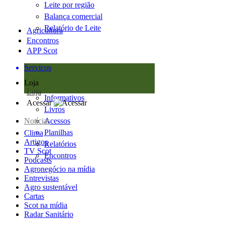
Leite por região
Balança comercial
Relatório de Leite
Agricultura
Encontros
APP Scot
Serviços
Loja
Loja
Informativos
Acessar
Livros
Notícias
Acessos
Planilhas
Clima
Artigos
Relatórios
TV Scot
Encontros
Podcasts
Agronegócio na mídia
Entrevistas
Agro sustentável
Cartas
Scot na mídia
Radar Sanitário