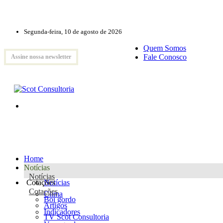
Segunda-feira, 10 de agosto de 2026
Quem Somos
Fale Conosco
Assine nossa newsletter
Home
Notícias
Notícias
Cotações
Notícias
Cotações
Clima
Boi gordo
Artigos
Indicadores
TV Scot Consultoria