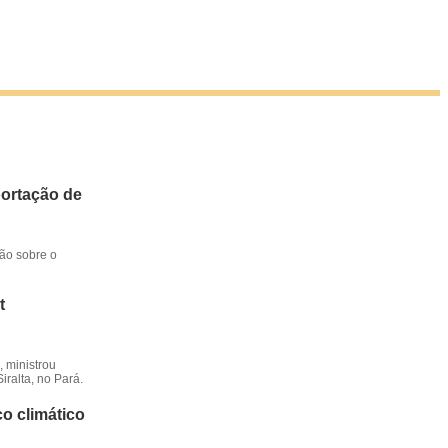
portação de
ção sobre o
t
 ministrou
iralta, no Pará.
o climático