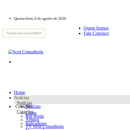
Quinta-feira, 6 de agosto de 2026
Quem Somos
Fale Conosco
Assine nossa newsletter
Home
Notícias
Notícias
Cotações
Notícias
Cotações
Clima
Boi gordo
Artigos
Indicadores
TV Scot Consultoria