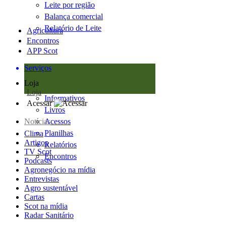
Leite por região
Balança comercial
Relatório de Leite
Agricultura
Encontros
APP Scot
Serviços
Loja
Loja
Informativos
Acessar
Livros
Notícias
Acessos
Planilhas
Clima
Artigos
Relatórios
TV Scot
Encontros
Podcasts
Agronegócio na mídia
Entrevistas
Agro sustentável
Cartas
Scot na mídia
Radar Sanitário