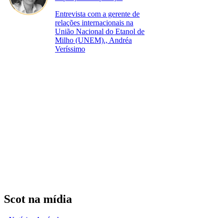
Entrevista com a gerente de
relações internacionais na
União Nacional do Etanol de
Milho (UNEM)., Andréa
Veríssimo
Scot na mídia