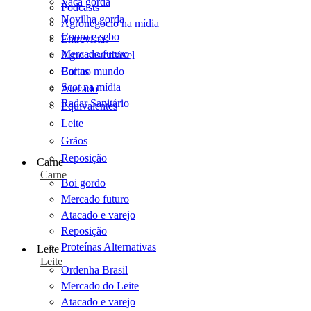
Vaca gorda
Podcasts
Novilha gorda
Agronegócio na mídia
Couro e sebo
Entrevistas
Mercado futuro
Agro sustentável
Cartas
Boi no mundo
Scot na mídia
Atacado
Radar Sanitário
Equivalentes
Leite
Grãos
Reposição
Carne
Carne
Boi gordo
Mercado futuro
Atacado e varejo
Reposição
Proteínas Alternativas
Leite
Leite
Ordenha Brasil
Mercado do Leite
Atacado e varejo