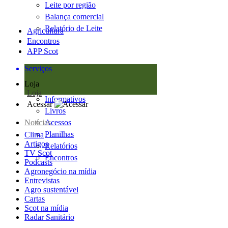
Leite por região
Balança comercial
Relatório de Leite
Agricultura
Encontros
APP Scot
Serviços
Loja
Loja
Informativos
Acessar
Livros
Notícias
Acessos
Planilhas
Clima
Artigos
Relatórios
TV Scot
Encontros
Podcasts
Agronegócio na mídia
Entrevistas
Agro sustentável
Cartas
Scot na mídia
Radar Sanitário