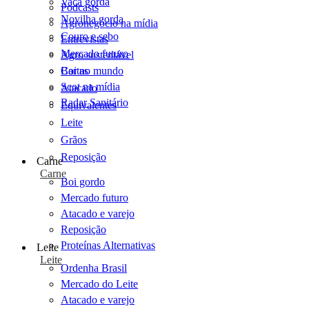
Vaca gorda
Podcasts
Novilha gorda
Agronegócio na mídia
Couro e sebo
Entrevistas
Mercado futuro
Agro sustentável
Cartas
Boi no mundo
Scot na mídia
Atacado
Radar Sanitário
Equivalentes
Leite
Grãos
Reposição
Carne
Carne
Boi gordo
Mercado futuro
Atacado e varejo
Reposição
Proteínas Alternativas
Leite
Leite
Ordenha Brasil
Mercado do Leite
Atacado e varejo