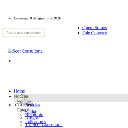
Domingo, 9 de agosto de 2026
Quem Somos
Fale Conosco
Assine nossa newsletter
Home
Notícias
Notícias
Cotações
Notícias
Cotações
Clima
Boi gordo
Artigos
Indicadores
TV Scot Consultoria