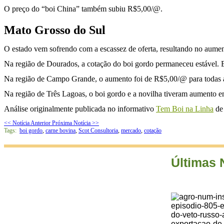
O preço do “boi China” também subiu R$5,00/@.
Mato Grosso do Sul
O estado vem sofrendo com a escassez de oferta, resultando no aumen
Na região de Dourados, a cotação do boi gordo permaneceu estável.
Na região de Campo Grande, o aumento foi de R$5,00/@ para todas a
Na região de Três Lagoas, o boi gordo e a novilha tiveram aumento e
Análise originalmente publicada no informativo
Tem Boi na Linha
de 
<< Notícia Anterior
Próxima Notícia >>
Tags:
boi gordo
,
carne bovina
,
Scot Consultoria
,
mercado
,
cotação
Últimas 