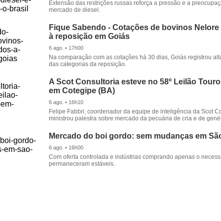
Extensão das restrições russas reforça a pressão e a preocupa
mercado de diesel.
Fique Sabendo - Cotações de bovinos Nelore
à reposição em Goiás
6 ago. • 17h00
Na comparação com as cotações há 30 dias, Goiás registrou alt
das categorias da reposição.
A Scot Consultoria esteve no 58º Leilão Tour
em Cotegipe (BA)
6 ago. • 16h10
Felipe Fabbri, coordenador da equipe de inteligência da Scot Co
ministrou palestra sobre mercado da pecuária de cria e de genét
Mercado do boi gordo: sem mudanças em Sã
6 ago. • 16h00
Com oferta controlada e indústrias comprando apenas o necessá
permaneceram estáveis.