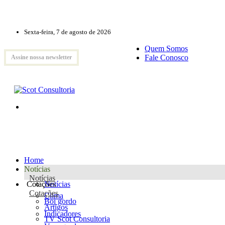
Sexta-feira, 7 de agosto de 2026
Quem Somos
Fale Conosco
Assine nossa newsletter
Home
Notícias
Notícias
Cotações
Notícias
Cotações
Clima
Boi gordo
Artigos
Indicadores
TV Scot Consultoria