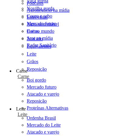
Vaca gorda
Podcasts
Novilha gorda
Agronegócio na mídia
Couro e sebo
Entrevistas
Mercado futuro
Agro sustentável
Cartas
Boi no mundo
Scot na mídia
Atacado
Radar Sanitário
Equivalentes
Leite
Grãos
Reposição
Carne
Carne
Boi gordo
Mercado futuro
Atacado e varejo
Reposição
Proteínas Alternativas
Leite
Leite
Ordenha Brasil
Mercado do Leite
Atacado e varejo