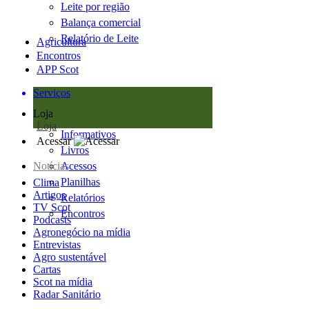
Leite por região
Balança comercial
Relatório de Leite
Agricultura
Encontros
APP Scot
Serviços
Loja
Loja
Informativos
Acessar
Livros
Notícias
Acessos
Planilhas
Clima
Artigos
Relatórios
TV Scot
Encontros
Podcasts
Agronegócio na mídia
Entrevistas
Agro sustentável
Cartas
Scot na mídia
Radar Sanitário