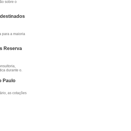
ção sobre o
 destinados
a para a maioria
os Reserva
nsultoria,
ica durante o.
o Paulo
rio, as cotações