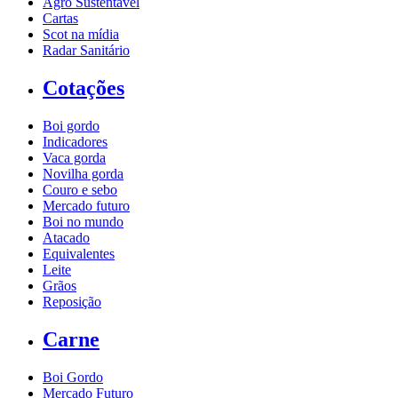
Agro Sustentável
Cartas
Scot na mídia
Radar Sanitário
Cotações
Boi gordo
Indicadores
Vaca gorda
Novilha gorda
Couro e sebo
Mercado futuro
Boi no mundo
Atacado
Equivalentes
Leite
Grãos
Reposição
Carne
Boi Gordo
Mercado Futuro