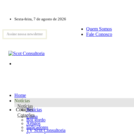
Sexta-feira, 7 de agosto de 2026
Quem Somos
Fale Conosco
Assine nossa newsletter
Home
Notícias
Notícias
Cotações
Notícias
Cotações
Clima
Boi gordo
Artigos
Indicadores
TV Scot Consultoria