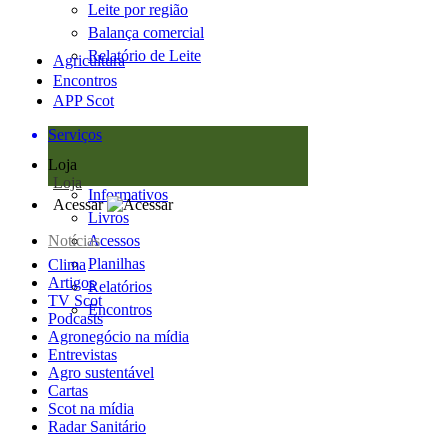
Leite por região
Balança comercial
Relatório de Leite
Agricultura
Encontros
APP Scot
Serviços
Loja
Loja
Informativos
Acessar
Livros
Notícias
Acessos
Planilhas
Clima
Artigos
Relatórios
TV Scot
Encontros
Podcasts
Agronegócio na mídia
Entrevistas
Agro sustentável
Cartas
Scot na mídia
Radar Sanitário