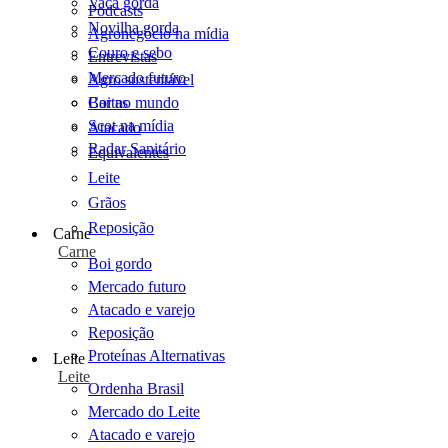
Vaca gorda
Podcasts
Novilha gorda
Agronegócio na mídia
Couro e sebo
Entrevistas
Mercado futuro
Agro sustentável
Cartas
Boi no mundo
Scot na mídia
Atacado
Radar Sanitário
Equivalentes
Leite
Grãos
Reposição
Carne
Carne
Boi gordo
Mercado futuro
Atacado e varejo
Reposição
Proteínas Alternativas
Leite
Leite
Ordenha Brasil
Mercado do Leite
Atacado e varejo