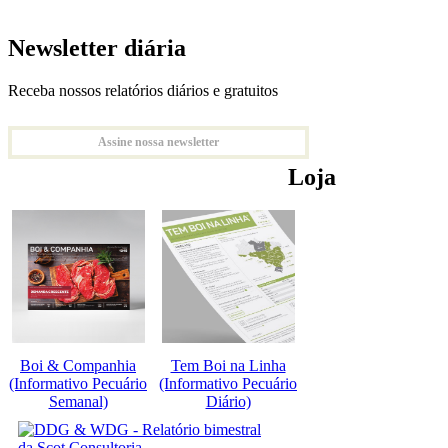
Newsletter diária
Receba nossos relatórios diários e gratuitos
Assine nossa newsletter
Loja
Boi & Companhia
Tem Boi na Linha
(Informativo Pecuário
(Informativo Pecuário
Semanal)
Diário)