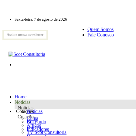
Sexta-feira, 7 de agosto de 2026
Quem Somos
Fale Conosco
Assine nossa newsletter
Home
Notícias
Notícias
Cotações
Notícias
Cotações
Clima
Boi gordo
Artigos
Indicadores
TV Scot Consultoria