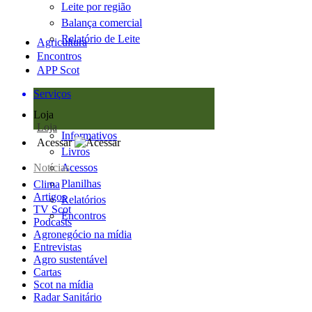
Leite por região
Balança comercial
Relatório de Leite
Agricultura
Encontros
APP Scot
Serviços
Loja
Loja
Informativos
Acessar
Livros
Notícias
Acessos
Planilhas
Clima
Artigos
Relatórios
TV Scot
Encontros
Podcasts
Agronegócio na mídia
Entrevistas
Agro sustentável
Cartas
Scot na mídia
Radar Sanitário