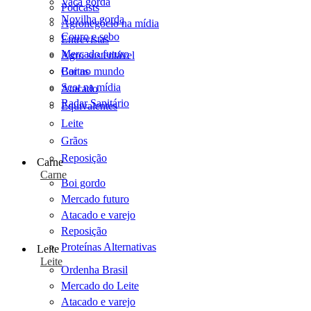
Vaca gorda
Podcasts
Novilha gorda
Agronegócio na mídia
Couro e sebo
Entrevistas
Mercado futuro
Agro sustentável
Cartas
Boi no mundo
Scot na mídia
Atacado
Radar Sanitário
Equivalentes
Leite
Grãos
Reposição
Carne
Carne
Boi gordo
Mercado futuro
Atacado e varejo
Reposição
Proteínas Alternativas
Leite
Leite
Ordenha Brasil
Mercado do Leite
Atacado e varejo