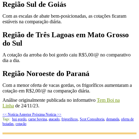
Região Sul de Goiás
Com as escalas de abate bem-posicionadas, as cotações ficaram
estáveis na comparação diária.
Região de Três Lagoas em Mato Grosso
do Sul
A cotação da arroba do boi gordo caiu R$5,00/@ no comparativo
dia a dia.
Região Noroeste do Paraná
Com a menor oferta de vacas gordas, os frigoríficos aumentaram a
cotação em R$2,00/@ na comparação diária.
Análise originalmente publicada no informativo
Tem Boi na
Linha
de 24/11/23.
<< Notícia Anterior
Próxima Notícia >>
Tags:
boi gordo
,
carne bovina
,
atacado
,
frigoríficos
,
Scot Consultoria
,
demanda
,
oferta de
boiadas
,
cotação