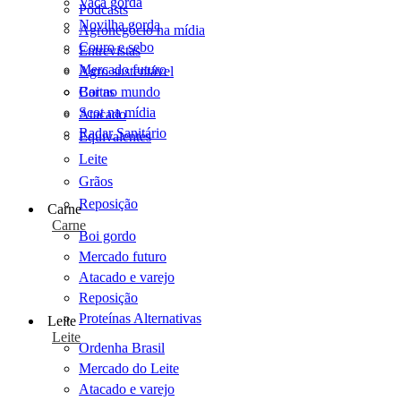
Vaca gorda
Podcasts
Novilha gorda
Agronegócio na mídia
Couro e sebo
Entrevistas
Mercado futuro
Agro sustentável
Cartas
Boi no mundo
Scot na mídia
Atacado
Radar Sanitário
Equivalentes
Leite
Grãos
Reposição
Carne
Carne
Boi gordo
Mercado futuro
Atacado e varejo
Reposição
Proteínas Alternativas
Leite
Leite
Ordenha Brasil
Mercado do Leite
Atacado e varejo