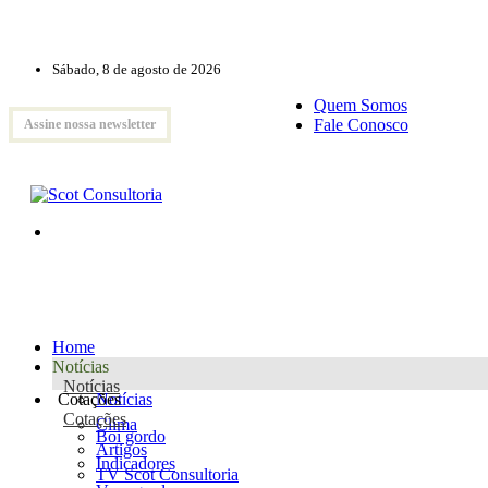
Sábado, 8 de agosto de 2026
Quem Somos
Fale Conosco
Assine nossa newsletter
Home
Notícias
Notícias
Cotações
Notícias
Cotações
Clima
Boi gordo
Artigos
Indicadores
TV Scot Consultoria