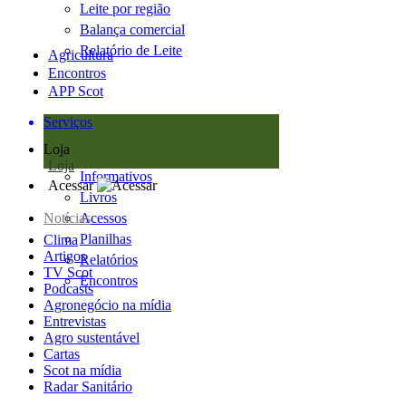
Leite por região
Balança comercial
Relatório de Leite
Agricultura
Encontros
APP Scot
Serviços
Loja
Loja
Informativos
Acessar
Livros
Notícias
Acessos
Planilhas
Clima
Artigos
Relatórios
TV Scot
Encontros
Podcasts
Agronegócio na mídia
Entrevistas
Agro sustentável
Cartas
Scot na mídia
Radar Sanitário