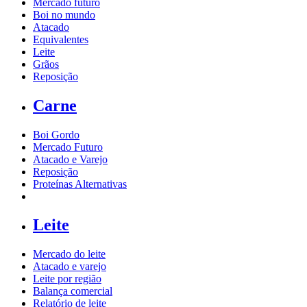
Mercado futuro
Boi no mundo
Atacado
Equivalentes
Leite
Grãos
Reposição
Carne
Boi Gordo
Mercado Futuro
Atacado e Varejo
Reposição
Proteínas Alternativas
Leite
Mercado do leite
Atacado e varejo
Leite por região
Balança comercial
Relatório de leite