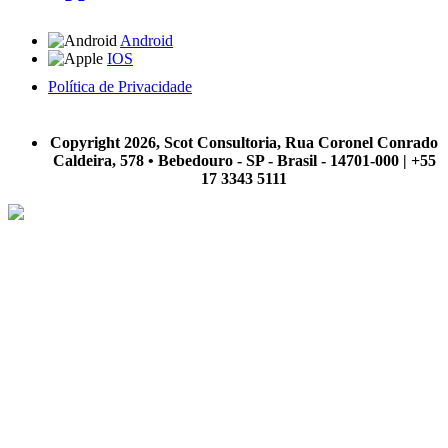
Android
IOS
Política de Privacidade
A Scot Consultoria não se responsabiliza por negócios realizados a partir das informações contidas em
nosso site.
Copyright 2026, Scot Consultoria, Rua Coronel Conrado
Caldeira, 578 • Bebedouro - SP - Brasil - 14701-000 | +55
17 3343 5111