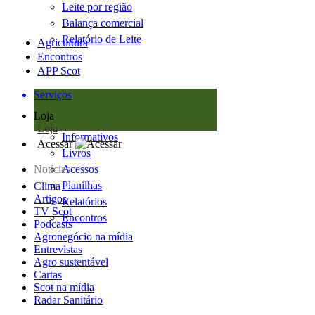
Leite por região
Balança comercial
Relatório de Leite
Agricultura
Encontros
APP Scot
Serviços
Loja
Loja
Informativos
Acessar
Livros
Notícias
Acessos
Planilhas
Clima
Artigos
Relatórios
TV Scot
Encontros
Podcasts
Agronegócio na mídia
Entrevistas
Agro sustentável
Cartas
Scot na mídia
Radar Sanitário