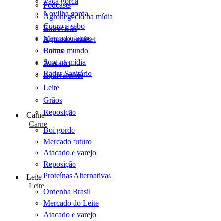
Vaca gorda
Podcasts
Novilha gorda
Agronegócio na mídia
Couro e sebo
Entrevistas
Mercado futuro
Agro sustentável
Cartas
Boi no mundo
Scot na mídia
Atacado
Radar Sanitário
Equivalentes
Leite
Grãos
Reposição
Carne
Carne
Boi gordo
Mercado futuro
Atacado e varejo
Reposição
Proteínas Alternativas
Leite
Leite
Ordenha Brasil
Mercado do Leite
Atacado e varejo