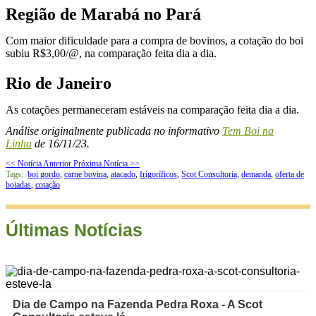
Região de Marabá no Pará
Com maior dificuldade para a compra de bovinos, a cotação do boi
subiu R$3,00/@, na comparação feita dia a dia.
Rio de Janeiro
As cotações permaneceram estáveis na comparação feita dia a dia.
Análise originalmente publicada no informativo
Tem Boi na
Linha
de 16/11/23.
<< Notícia Anterior
Próxima Notícia >>
Tags:
boi gordo
,
carne bovina
,
atacado
,
frigoríficos
,
Scot Consultoria
,
demanda
,
oferta de
boiadas
,
cotação
Últimas Notícias
Dia de Campo na Fazenda Pedra Roxa - A Scot