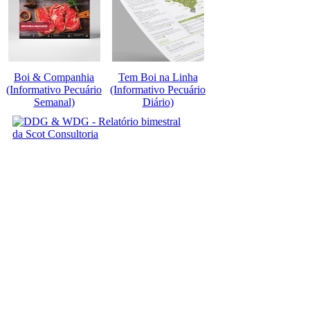
Boi & Companhia
Tem Boi na Linha
(Informativo Pecuário
(Informativo Pecuário
Semanal)
Diário)