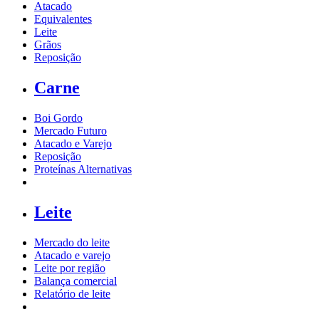
Atacado
Equivalentes
Leite
Grãos
Reposição
Carne
Boi Gordo
Mercado Futuro
Atacado e Varejo
Reposição
Proteínas Alternativas
Leite
Mercado do leite
Atacado e varejo
Leite por região
Balança comercial
Relatório de leite