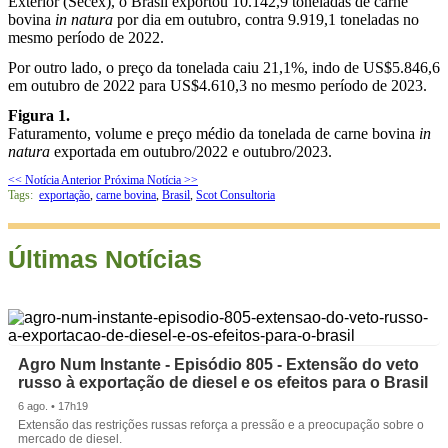
Exterior (Secex), o Brasil exportou 10.142,9 toneladas de carne
bovina
in natura
por dia em outubro, contra 9.919,1 toneladas no
mesmo período de 2022.
Por outro lado, o preço da tonelada caiu 21,1%, indo de US$5.846,6
em outubro de 2022 para US$4.610,3 no mesmo período de 2023.
Figura 1.
Faturamento, volume e preço médio da tonelada de carne bovina
in
natura
exportada em outubro/2022 e outubro/2023.
<< Notícia Anterior
Próxima Notícia >>
Tags:
exportação
,
carne bovina
,
Brasil
,
Scot Consultoria
Últimas Notícias
Agro Num Instante - Episódio 805 - Extensão do veto
russo à exportação de diesel e os efeitos para o Brasil
6 ago. • 17h19
Extensão das restrições russas reforça a pressão e a preocupação sobre o
mercado de diesel.