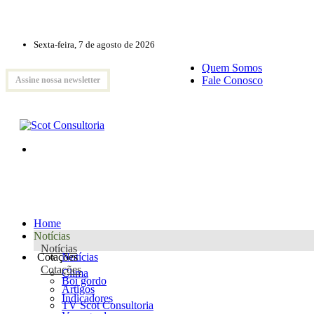
Sexta-feira, 7 de agosto de 2026
Quem Somos
Fale Conosco
Assine nossa newsletter
Home
Notícias
Notícias
Cotações
Notícias
Cotações
Clima
Boi gordo
Artigos
Indicadores
TV Scot Consultoria