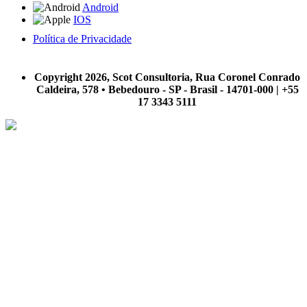
Android
IOS
Política de Privacidade
A Scot Consultoria não se responsabiliza por negócios realizados a partir das informações contidas em
nosso site.
Copyright 2026, Scot Consultoria, Rua Coronel Conrado
Caldeira, 578 • Bebedouro - SP - Brasil - 14701-000 | +55
17 3343 5111