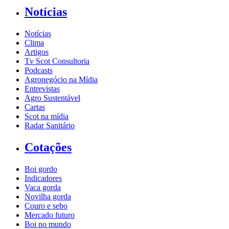
Notícias
Notícias
Clima
Artigos
Tv Scot Consultoria
Podcasts
Agronegócio na Mídia
Entrevistas
Agro Sustentável
Cartas
Scot na mídia
Radar Sanitário
Cotações
Boi gordo
Indicadores
Vaca gorda
Novilha gorda
Couro e sebo
Mercado futuro
Boi no mundo