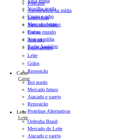
Vaca gorda
Podcasts
Novilha gorda
Agronegócio na mídia
Couro e sebo
Entrevistas
Mercado futuro
Agro sustentável
Cartas
Boi no mundo
Scot na mídia
Atacado
Radar Sanitário
Equivalentes
Leite
Grãos
Reposição
Carne
Carne
Boi gordo
Mercado futuro
Atacado e varejo
Reposição
Proteínas Alternativas
Leite
Leite
Ordenha Brasil
Mercado do Leite
Atacado e varejo