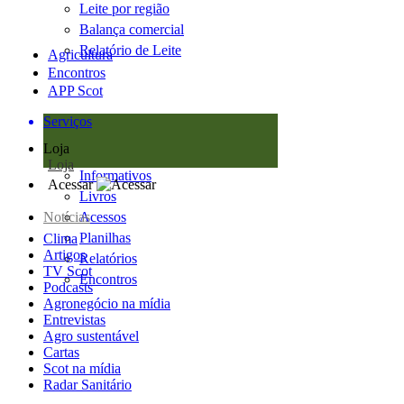
Leite por região
Balança comercial
Relatório de Leite
Agricultura
Encontros
APP Scot
Serviços
Loja
Loja
Informativos
Acessar
Livros
Notícias
Acessos
Planilhas
Clima
Artigos
Relatórios
TV Scot
Encontros
Podcasts
Agronegócio na mídia
Entrevistas
Agro sustentável
Cartas
Scot na mídia
Radar Sanitário