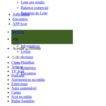
Leite por região
Balança comercial
Relatório de Leite
Agricultura
Encontros
APP Scot
Serviços
Loja
Loja
Informativos
Acessar
Livros
Notícias
Acessos
Planilhas
Clima
Artigos
Relatórios
TV Scot
Encontros
Podcasts
Agronegócio na mídia
Entrevistas
Agro sustentável
Cartas
Scot na mídia
Radar Sanitário