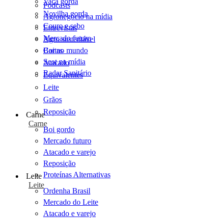
Vaca gorda
Podcasts
Novilha gorda
Agronegócio na mídia
Couro e sebo
Entrevistas
Mercado futuro
Agro sustentável
Cartas
Boi no mundo
Scot na mídia
Atacado
Radar Sanitário
Equivalentes
Leite
Grãos
Reposição
Carne
Carne
Boi gordo
Mercado futuro
Atacado e varejo
Reposição
Proteínas Alternativas
Leite
Leite
Ordenha Brasil
Mercado do Leite
Atacado e varejo