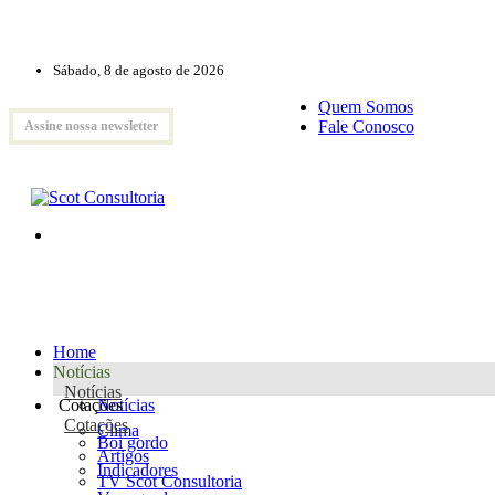
Sábado, 8 de agosto de 2026
Quem Somos
Fale Conosco
Assine nossa newsletter
Home
Notícias
Notícias
Cotações
Notícias
Cotações
Clima
Boi gordo
Artigos
Indicadores
TV Scot Consultoria