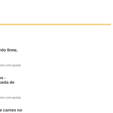
do firme,
mesmo com queda
s -
queda de
mesmo com queda
de carnes no