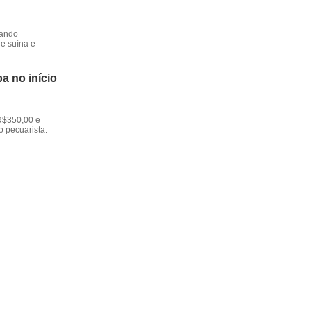
dando
e suína e
a no início
R$350,00 e
o pecuarista.