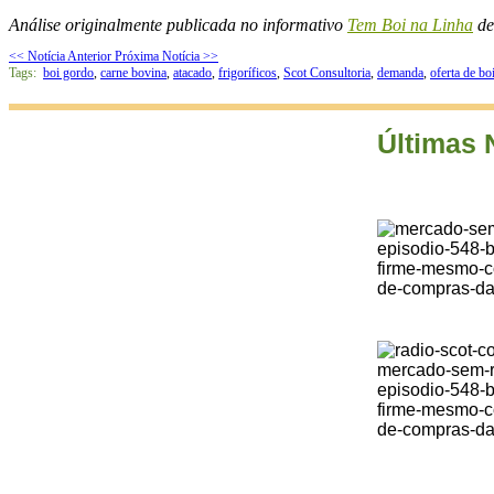
Análise originalmente publicada no informativo
Tem Boi na Linha
de
<< Notícia Anterior
Próxima Notícia >>
Tags:
boi gordo
,
carne bovina
,
atacado
,
frigoríficos
,
Scot Consultoria
,
demanda
,
oferta de bo
Últimas 