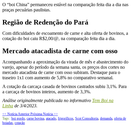
O “boi China” permaneceu estável na comparação feita dia a dia nas
praças pecuárias paulistas.
Região de Redenção do Pará
Com dificuldades de escoamento de carne e alta oferta de bovinos, a
cotação do boi caiu R$2,00/@, na comparação feita dia a dia.
Mercado atacadista de carne com osso
Acompanhando a aproximação da virada de mês e abastecimento do
varejo, apesar do período da semana santa, os preços dos cortes no
mercado atacadista de carne com osso subiram. Destaque para o
traseiro 1x1 com aumento de 5,8% no comparativo semanal.
A cotação da carcaça casada de bovinos castrados subiu 3,1%. Para
a carcaça de bovinos inteiros, aumento de 3,3%.
Análise originalmente publicada no informativo
Tem Boi na
Linha
de 3/4/2023.
<< Notícia Anterior
Próxima Notícia >>
Tags:
boi gordo
,
carne bovina
,
atacado
,
frigoríficos
,
Scot Consultoria
,
demanda
,
oferta de
boiadas
,
cotação