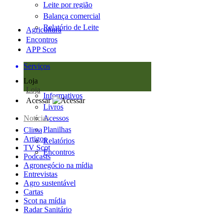
Leite por região
Balança comercial
Relatório de Leite
Agricultura
Encontros
APP Scot
Serviços
Loja
Loja
Informativos
Acessar
Livros
Notícias
Acessos
Planilhas
Clima
Artigos
Relatórios
TV Scot
Encontros
Podcasts
Agronegócio na mídia
Entrevistas
Agro sustentável
Cartas
Scot na mídia
Radar Sanitário