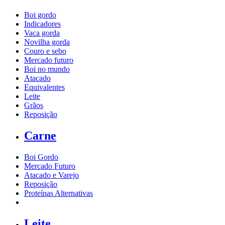
Boi gordo
Indicadores
Vaca gorda
Novilha gorda
Couro e sebo
Mercado futuro
Boi no mundo
Atacado
Equivalentes
Leite
Grãos
Reposição
Carne
Boi Gordo
Mercado Futuro
Atacado e Varejo
Reposição
Proteínas Alternativas
Leite