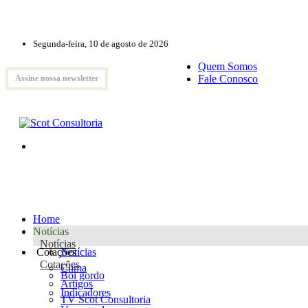
Segunda-feira, 10 de agosto de 2026
Quem Somos
Fale Conosco
Assine nossa newsletter
Home
Notícias
Notícias
Cotações
Notícias
Cotações
Clima
Boi gordo
Artigos
Indicadores
TV Scot Consultoria