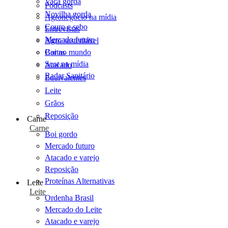
Vaca gorda
Podcasts
Novilha gorda
Agronegócio na mídia
Couro e sebo
Entrevistas
Mercado futuro
Agro sustentável
Cartas
Boi no mundo
Scot na mídia
Atacado
Radar Sanitário
Equivalentes
Leite
Grãos
Reposição
Carne
Carne
Boi gordo
Mercado futuro
Atacado e varejo
Reposição
Proteínas Alternativas
Leite
Leite
Ordenha Brasil
Mercado do Leite
Atacado e varejo