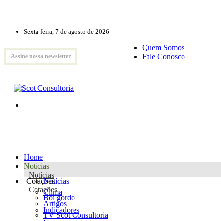
Sexta-feira, 7 de agosto de 2026
Quem Somos
Fale Conosco
Assine nossa newsletter
Home
Notícias
Notícias
Cotações
Notícias
Cotações
Clima
Boi gordo
Artigos
Indicadores
TV Scot Consultoria