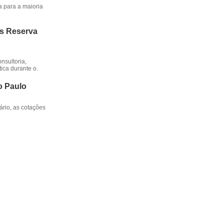
a para a maioria
os Reserva
nsultoria,
ica durante o.
o Paulo
rio, as cotações