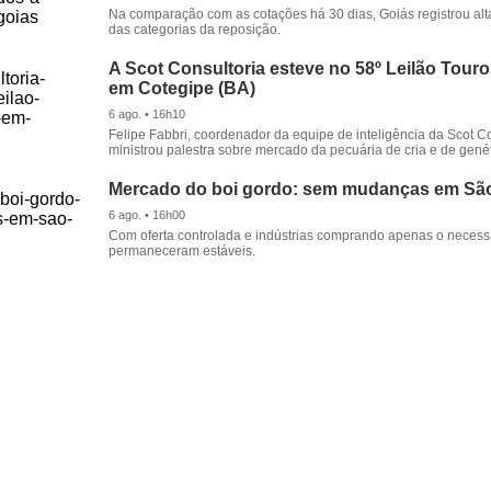
Na comparação com as cotações há 30 dias, Goiás registrou alt
das categorias da reposição.
A Scot Consultoria esteve no 58º Leilão Tour
em Cotegipe (BA)
6 ago. • 16h10
Felipe Fabbri, coordenador da equipe de inteligência da Scot Co
ministrou palestra sobre mercado da pecuária de cria e de genét
Mercado do boi gordo: sem mudanças em Sã
6 ago. • 16h00
Com oferta controlada e indústrias comprando apenas o necessá
permaneceram estáveis.