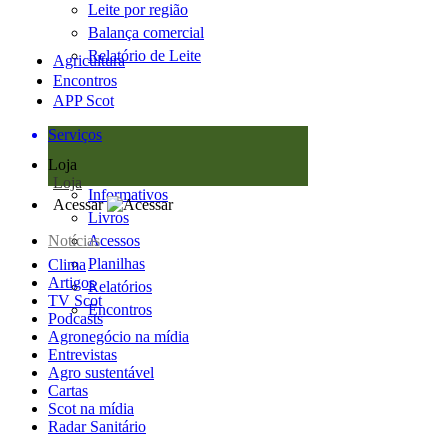
Leite por região
Balança comercial
Relatório de Leite
Agricultura
Encontros
APP Scot
Serviços
Loja
Loja
Informativos
Acessar
Livros
Notícias
Acessos
Planilhas
Clima
Artigos
Relatórios
TV Scot
Encontros
Podcasts
Agronegócio na mídia
Entrevistas
Agro sustentável
Cartas
Scot na mídia
Radar Sanitário