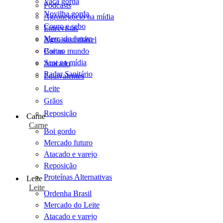
Vaca gorda
Podcasts
Novilha gorda
Agronegócio na mídia
Couro e sebo
Entrevistas
Mercado futuro
Agro sustentável
Cartas
Boi no mundo
Scot na mídia
Atacado
Radar Sanitário
Equivalentes
Leite
Grãos
Reposição
Carne
Carne
Boi gordo
Mercado futuro
Atacado e varejo
Reposição
Proteínas Alternativas
Leite
Leite
Ordenha Brasil
Mercado do Leite
Atacado e varejo