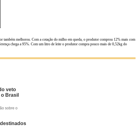
rodutor também melhorou. Com a cotação do milho em queda, o produtor comprou 12% mais com
iferença chega a 95%. Com um litro de leite o produtor compra pouco mais de 0,52kg do
do veto
 o Brasil
ção sobre o
 destinados