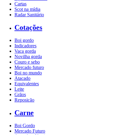
Cartas
Scot na mídia
Radar Sanitário
Cotações
Boi gordo
Indicadores
Vaca gorda
Novilha gorda
Couro e sebo
Mercado futuro
Boi no mundo
Atacado
Equivalentes
Leite
Grãos
Reposição
Carne
Boi Gordo
Mercado Futuro