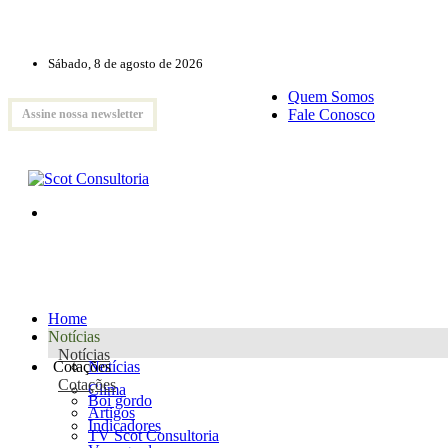
Sábado, 8 de agosto de 2026
Quem Somos
Fale Conosco
Assine nossa newsletter
Home
Notícias
Notícias
Cotações
Notícias
Cotações
Clima
Boi gordo
Artigos
Indicadores
TV Scot Consultoria