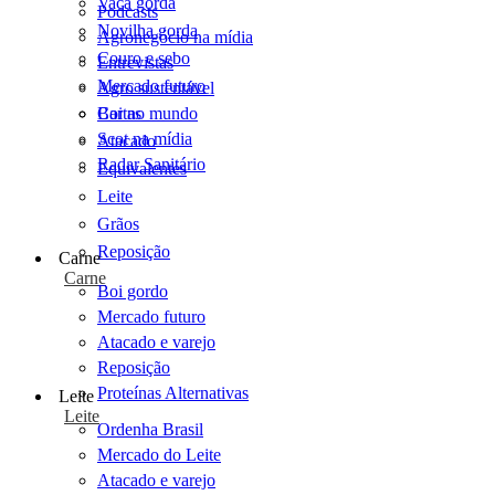
Vaca gorda
Podcasts
Novilha gorda
Agronegócio na mídia
Couro e sebo
Entrevistas
Mercado futuro
Agro sustentável
Cartas
Boi no mundo
Scot na mídia
Atacado
Radar Sanitário
Equivalentes
Leite
Grãos
Reposição
Carne
Carne
Boi gordo
Mercado futuro
Atacado e varejo
Reposição
Proteínas Alternativas
Leite
Leite
Ordenha Brasil
Mercado do Leite
Atacado e varejo