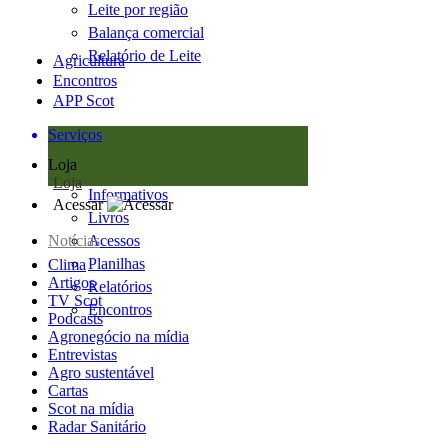
Leite por região
Balança comercial
Relatório de Leite
Agricultura
Encontros
APP Scot
Serviços
Loja
Loja
Informativos
Acessar
Livros
Notícias
Acessos
Planilhas
Clima
Artigos
Relatórios
TV Scot
Encontros
Podcasts
Agronegócio na mídia
Entrevistas
Agro sustentável
Cartas
Scot na mídia
Radar Sanitário