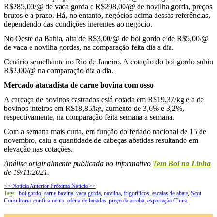
R$285,00/@ de vaca gorda e R$298,00/@ de novilha gorda, preços
brutos e a prazo. Há, no entanto, negócios acima dessas referências,
dependendo das condições inerentes ao negócio.
No Oeste da Bahia, alta de R$3,00/@ de boi gordo e de R$5,00/@
de vaca e novilha gordas, na comparação feita dia a dia.
Cenário semelhante no Rio de Janeiro. A cotação do boi gordo subiu
R$2,00/@ na comparação dia a dia.
Mercado atacadista de carne bovina com osso
A carcaça de bovinos castrados está cotada em R$19,37/kg e a de
bovinos inteiros em R$18,85/kg, aumento de 3,6% e 3,2%,
respectivamente, na comparação feita semana a semana.
Com a semana mais curta, em função do feriado nacional de 15 de
novembro, caiu a quantidade de cabeças abatidas resultando em
elevação nas cotações.
Análise originalmente publicada no informativo
Tem Boi na Linha
de 19/11/2021.
<< Notícia Anterior
Próxima Notícia >>
Tags:
boi gordo
,
carne bovina
,
vaca gorda
,
novilha
,
frigoríficos
,
escalas de abate
,
Scot
Consultoria
,
confinamento
,
oferta de boiadas
,
preço da arroba
,
exportação China.