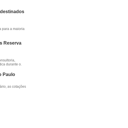
 destinados
a para a maioria
os Reserva
nsultoria,
ica durante o.
o Paulo
rio, as cotações