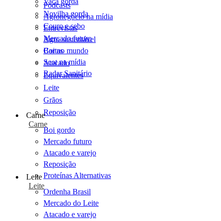
Vaca gorda
Podcasts
Novilha gorda
Agronegócio na mídia
Couro e sebo
Entrevistas
Mercado futuro
Agro sustentável
Cartas
Boi no mundo
Scot na mídia
Atacado
Radar Sanitário
Equivalentes
Leite
Grãos
Reposição
Carne
Carne
Boi gordo
Mercado futuro
Atacado e varejo
Reposição
Proteínas Alternativas
Leite
Leite
Ordenha Brasil
Mercado do Leite
Atacado e varejo