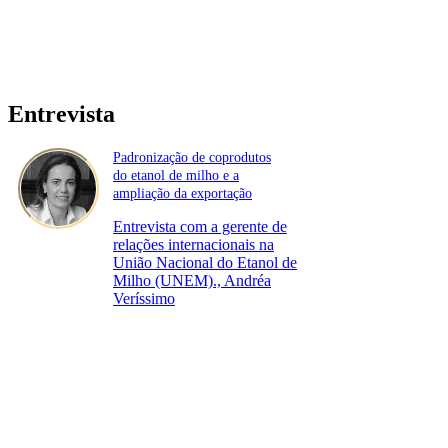
Entrevista
Padronização de coprodutos
do etanol de milho e a
ampliação da exportação
Entrevista com a gerente de
relações internacionais na
União Nacional do Etanol de
Milho (UNEM)., Andréa
Veríssimo