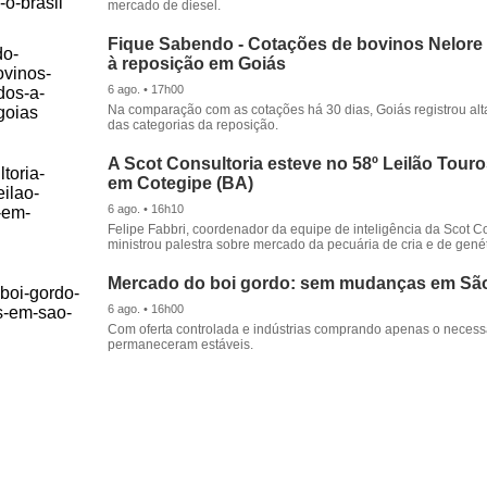
mercado de diesel.
Fique Sabendo - Cotações de bovinos Nelore
à reposição em Goiás
6 ago. • 17h00
Na comparação com as cotações há 30 dias, Goiás registrou alt
das categorias da reposição.
A Scot Consultoria esteve no 58º Leilão Tour
em Cotegipe (BA)
6 ago. • 16h10
Felipe Fabbri, coordenador da equipe de inteligência da Scot Co
ministrou palestra sobre mercado da pecuária de cria e de genét
Mercado do boi gordo: sem mudanças em Sã
6 ago. • 16h00
Com oferta controlada e indústrias comprando apenas o necessá
permaneceram estáveis.