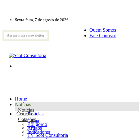
Sexta-feira, 7 de agosto de 2026
Quem Somos
Fale Conosco
Assine nossa newsletter
Home
Notícias
Notícias
Cotações
Notícias
Cotações
Clima
Boi gordo
Artigos
Indicadores
TV Scot Consultoria