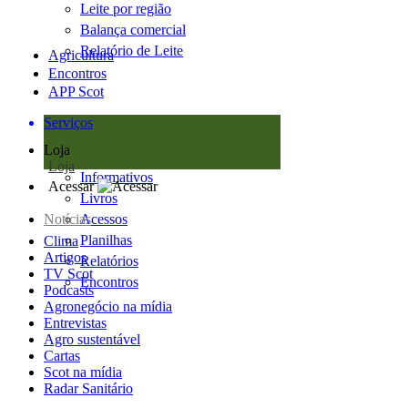
Leite por região
Balança comercial
Relatório de Leite
Agricultura
Encontros
APP Scot
Serviços
Loja
Loja
Informativos
Acessar
Livros
Notícias
Acessos
Planilhas
Clima
Artigos
Relatórios
TV Scot
Encontros
Podcasts
Agronegócio na mídia
Entrevistas
Agro sustentável
Cartas
Scot na mídia
Radar Sanitário