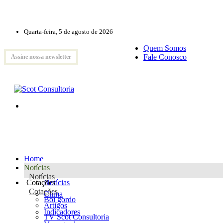
Quarta-feira, 5 de agosto de 2026
Quem Somos
Fale Conosco
Assine nossa newsletter
Home
Notícias
Notícias
Cotações
Notícias
Cotações
Clima
Boi gordo
Artigos
Indicadores
TV Scot Consultoria