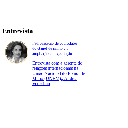
Entrevista
Padronização de coprodutos
do etanol de milho e a
ampliação da exportação
Entrevista com a gerente de
relações internacionais na
União Nacional do Etanol de
Milho (UNEM)., Andréa
Veríssimo