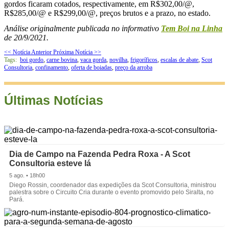
gordos ficaram cotados, respectivamente, em R$302,00/@,
R$285,00/@ e R$299,00/@, preços brutos e a prazo, no estado.
Análise originalmente publicada no informativo
Tem Boi na Linha
de 20/9/2021.
<< Notícia Anterior
Próxima Notícia >>
Tags:
boi gordo
,
carne bovina
,
vaca gorda
,
novilha
,
frigoríficos
,
escalas de abate
,
Scot
Consultoria
,
confinamento
,
oferta de boiadas
,
preço da arroba
Últimas Notícias
Dia de Campo na Fazenda Pedra Roxa - A Scot
Consultoria esteve lá
5 ago. • 18h00
Diego Rossin, coordenador das expedições da Scot Consultoria, ministrou
palestra sobre o Circuito Cria durante o evento promovido pelo Siralta, no
Pará.