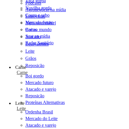
Vaca gorda
Podcasts
Novilha gorda
Agronegócio na mídia
Couro e sebo
Entrevistas
Mercado futuro
Agro sustentável
Cartas
Boi no mundo
Scot na mídia
Atacado
Radar Sanitário
Equivalentes
Leite
Grãos
Reposição
Carne
Carne
Boi gordo
Mercado futuro
Atacado e varejo
Reposição
Proteínas Alternativas
Leite
Leite
Ordenha Brasil
Mercado do Leite
Atacado e varejo