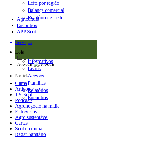
Leite por região
Balança comercial
Relatório de Leite
Agricultura
Encontros
APP Scot
Serviços
Loja
Loja
Informativos
Acessar
Livros
Notícias
Acessos
Planilhas
Clima
Artigos
Relatórios
TV Scot
Encontros
Podcasts
Agronegócio na mídia
Entrevistas
Agro sustentável
Cartas
Scot na mídia
Radar Sanitário