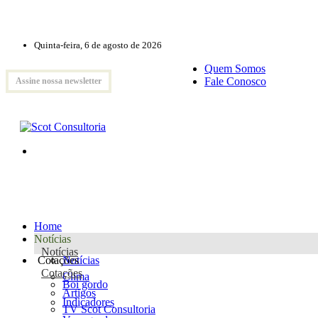
Quinta-feira, 6 de agosto de 2026
Quem Somos
Fale Conosco
Assine nossa newsletter
Home
Notícias
Notícias
Cotações
Notícias
Cotações
Clima
Boi gordo
Artigos
Indicadores
TV Scot Consultoria