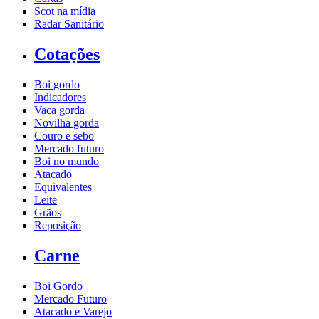
Scot na mídia
Radar Sanitário
Cotações
Boi gordo
Indicadores
Vaca gorda
Novilha gorda
Couro e sebo
Mercado futuro
Boi no mundo
Atacado
Equivalentes
Leite
Grãos
Reposição
Carne
Boi Gordo
Mercado Futuro
Atacado e Varejo