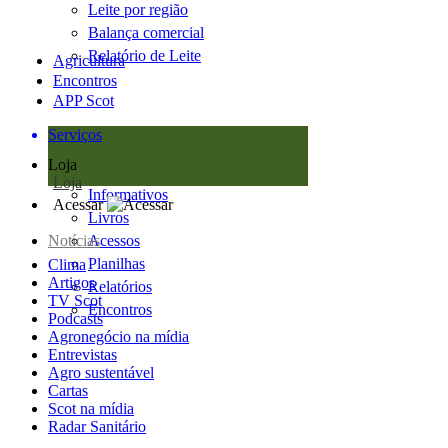
Leite por região
Balança comercial
Relatório de Leite
Agricultura
Encontros
APP Scot
Serviços
Loja
Loja
Informativos
Acessar
Livros
Notícias
Acessos
Planilhas
Clima
Artigos
Relatórios
TV Scot
Encontros
Podcasts
Agronegócio na mídia
Entrevistas
Agro sustentável
Cartas
Scot na mídia
Radar Sanitário