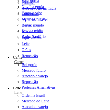
Vaca gorda
Podcasts
Novilha gorda
Agronegócio na mídia
Couro e sebo
Entrevistas
Mercado futuro
Agro sustentável
Cartas
Boi no mundo
Scot na mídia
Atacado
Radar Sanitário
Equivalentes
Leite
Grãos
Reposição
Carne
Carne
Boi gordo
Mercado futuro
Atacado e varejo
Reposição
Proteínas Alternativas
Leite
Leite
Ordenha Brasil
Mercado do Leite
Atacado e varejo