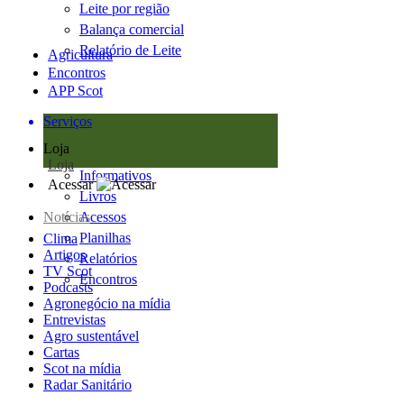
Leite por região
Balança comercial
Relatório de Leite
Agricultura
Encontros
APP Scot
Serviços
Loja
Loja
Informativos
Acessar
Livros
Notícias
Acessos
Planilhas
Clima
Artigos
Relatórios
TV Scot
Encontros
Podcasts
Agronegócio na mídia
Entrevistas
Agro sustentável
Cartas
Scot na mídia
Radar Sanitário