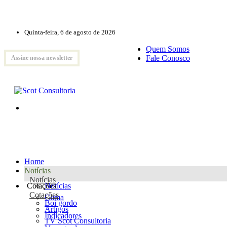
Quinta-feira, 6 de agosto de 2026
Quem Somos
Fale Conosco
Assine nossa newsletter
Home
Notícias
Notícias
Cotações
Notícias
Cotações
Clima
Boi gordo
Artigos
Indicadores
TV Scot Consultoria