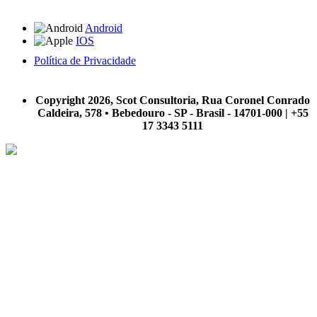
Android
IOS
Política de Privacidade
A Scot Consultoria não se responsabiliza por negócios realizados a partir das informações contidas em
nosso site.
Copyright 2026, Scot Consultoria, Rua Coronel Conrado
Caldeira, 578 • Bebedouro - SP - Brasil - 14701-000 | +55
17 3343 5111