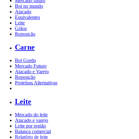
Mercado futuro
Boi no mundo
Atacado
Equivalentes
Leite
Grãos
Reposição
Carne
Boi Gordo
Mercado Futuro
Atacado e Varejo
Reposição
Proteínas Alternativas
Leite
Mercado do leite
Atacado e varejo
Leite por região
Balança comercial
Relatório de leite