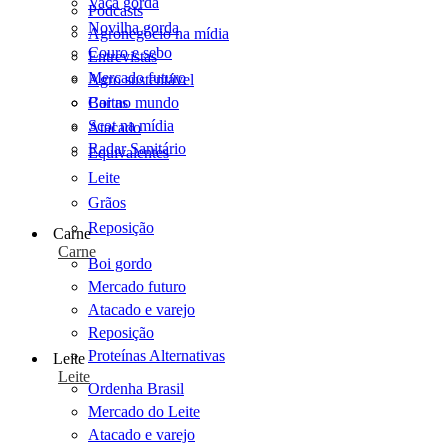
Vaca gorda
Podcasts
Novilha gorda
Agronegócio na mídia
Couro e sebo
Entrevistas
Mercado futuro
Agro sustentável
Cartas
Boi no mundo
Scot na mídia
Atacado
Radar Sanitário
Equivalentes
Leite
Grãos
Reposição
Carne
Carne
Boi gordo
Mercado futuro
Atacado e varejo
Reposição
Proteínas Alternativas
Leite
Leite
Ordenha Brasil
Mercado do Leite
Atacado e varejo