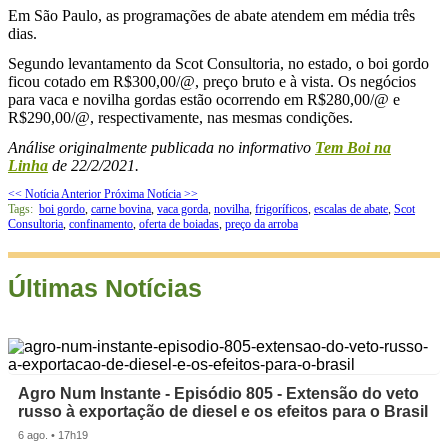
Em São Paulo, as programações de abate atendem em média três
dias.
Segundo levantamento da Scot Consultoria, no estado, o boi gordo
ficou cotado em R$300,00/@, preço bruto e à vista. Os negócios
para vaca e novilha gordas estão ocorrendo em R$280,00/@ e
R$290,00/@, respectivamente, nas mesmas condições.
Análise originalmente publicada no informativo
Tem Boi na
Linha
de 22/2/2021.
<< Notícia Anterior
Próxima Notícia >>
Tags:
boi gordo
,
carne bovina
,
vaca gorda
,
novilha
,
frigoríficos
,
escalas de abate
,
Scot
Consultoria
,
confinamento
,
oferta de boiadas
,
preço da arroba
Últimas Notícias
Agro Num Instante - Episódio 805 - Extensão do veto
russo à exportação de diesel e os efeitos para o Brasil
6 ago. • 17h19