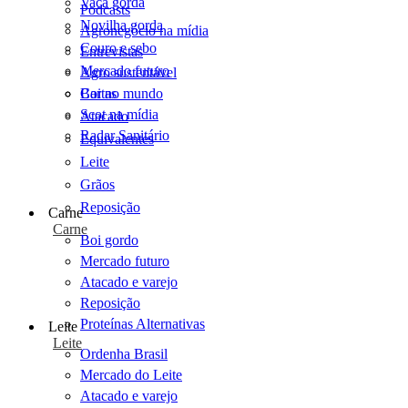
Vaca gorda
Podcasts
Novilha gorda
Agronegócio na mídia
Couro e sebo
Entrevistas
Mercado futuro
Agro sustentável
Cartas
Boi no mundo
Scot na mídia
Atacado
Radar Sanitário
Equivalentes
Leite
Grãos
Reposição
Carne
Carne
Boi gordo
Mercado futuro
Atacado e varejo
Reposição
Proteínas Alternativas
Leite
Leite
Ordenha Brasil
Mercado do Leite
Atacado e varejo