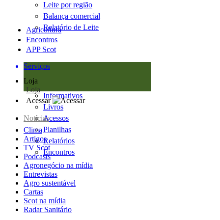
Leite por região
Balança comercial
Relatório de Leite
Agricultura
Encontros
APP Scot
Serviços
Loja
Loja
Informativos
Acessar
Livros
Notícias
Acessos
Planilhas
Clima
Artigos
Relatórios
TV Scot
Encontros
Podcasts
Agronegócio na mídia
Entrevistas
Agro sustentável
Cartas
Scot na mídia
Radar Sanitário