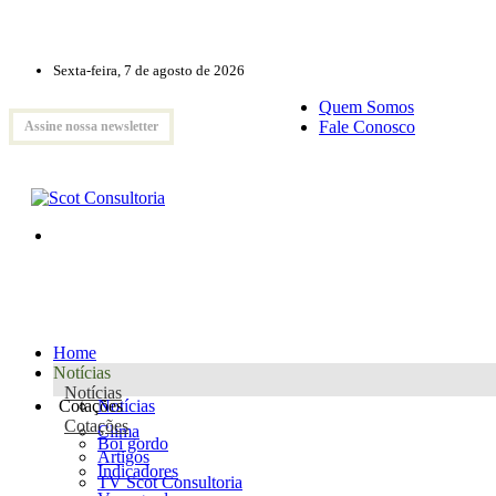
Sexta-feira, 7 de agosto de 2026
Quem Somos
Fale Conosco
Assine nossa newsletter
Home
Notícias
Notícias
Cotações
Notícias
Cotações
Clima
Boi gordo
Artigos
Indicadores
TV Scot Consultoria