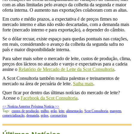
com as altas limitadas pelo avanço da colheita da segunda e maior
oferta interna. O aumento nas exportações colaboram com as altas.
Em curto e médio prazos, a expectativa é de preços firmes no
mercado interno e altas não estão descartadas, com a demanda mais
forte (mercado interno e para exportação), a depender do câmbio.
Se o dólar recuar, existe espaço para quedas pontuais nas cotações,
em reais, considerando o avanço da colheita da segunda safra no
país e maior disponibilidade interna.
Para saber mais sobre o mercado de leite, custos de produção, clima,
preços dos lácteos no atacado e varejo e expectativas para a cadeia
assine o
Relatório de Mercado de Leite da Scot Consultoria
.
A Scot Consultoria também realiza palestras e treinamentos de
mercado na área de pecuária de leite.
Saiba mais
.
Quer ficar por dentro das últimas notícias do mercado de leite?
Acesse o
Facebook da Scot Consultoria
.
<< Notícia Anterior
Próxima Notícia >>
Tags:
custos de produção
,
milho
,
grão
,
leite
,
alimentação
,
Scot Consultoria
,
margem
,
comercialização
,
demanda
,
grãos
,
coronavírus