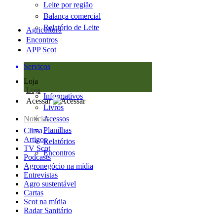
Leite por região
Balança comercial
Relatório de Leite
Agricultura
Encontros
APP Scot
Serviços
Loja
Loja
Informativos
Acessar
Livros
Notícias
Acessos
Planilhas
Clima
Artigos
Relatórios
TV Scot
Encontros
Podcasts
Agronegócio na mídia
Entrevistas
Agro sustentável
Cartas
Scot na mídia
Radar Sanitário