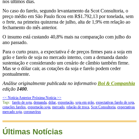
nos últimos dias.
No caso do farelo, segundo levantamento da Scot Consultoria, o
preço médio em São Paulo ficou em R$1.792,13 por tonelada, sem
o frete, na primeira quinzena de julho, alta de 1,9% em relação ao
fechamento do mês anterior.
O insumo está custando 40,8% mais na comparação com julho do
ano passado.
Para o curto prazo, a expectativa é de preços firmes para a soja em
grão e farelo de soja no mercado interno, com a demanda dando
sustentação e considerando um cenário de câmbio também firme.
Mas se o dólar cair, as cotações da soja e farelo podem ceder
pontualmente.
Análise originalmente publicada no informativo
Boi & Companhia
edição
1400
.
<< Notícia Anterior
Próxima Notícia >>
Tags:
farelo de soja
,
demanda
,
dólar
,
exportação
,
soja em grão
,
expectativas farelo de soja
,
cotações farelos
,
exportação soja
,
mercado
,
relação de troca
,
Scot Consultoria
,
expectativas
mercado soja
,
coronavírus
Últimas Notícias