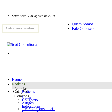
Sexta-feira, 7 de agosto de 2026
Quem Somos
Fale Conosco
Assine nossa newsletter
Home
Notícias
Notícias
Cotações
Notícias
Cotações
Clima
Boi gordo
Artigos
Indicadores
TV Scot Consultoria