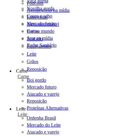
Vaca gorda
Podcasts
Novilha gorda
Agronegócio na mídia
Couro e sebo
Entrevistas
Mercado futuro
Agro sustentável
Cartas
Boi no mundo
Scot na mídia
Atacado
Radar Sanitário
Equivalentes
Leite
Grãos
Reposição
Carne
Carne
Boi gordo
Mercado futuro
Atacado e varejo
Reposição
Proteínas Alternativas
Leite
Leite
Ordenha Brasil
Mercado do Leite
Atacado e varejo