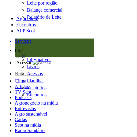
Leite por região
Balança comercial
Relatório de Leite
Agricultura
Encontros
APP Scot
Serviços
Loja
Loja
Informativos
Acessar
Livros
Notícias
Acessos
Planilhas
Clima
Artigos
Relatórios
TV Scot
Encontros
Podcasts
Agronegócio na mídia
Entrevistas
Agro sustentável
Cartas
Scot na mídia
Radar Sanitário