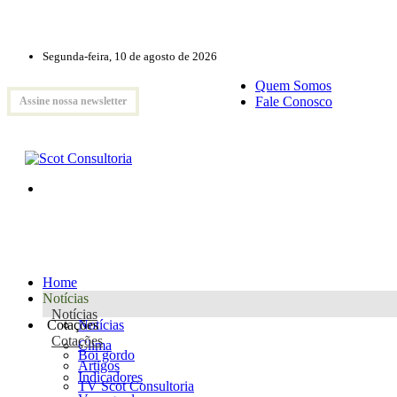
Segunda-feira, 10 de agosto de 2026
Quem Somos
Fale Conosco
Assine nossa newsletter
Home
Notícias
Notícias
Cotações
Notícias
Cotações
Clima
Boi gordo
Artigos
Indicadores
TV Scot Consultoria