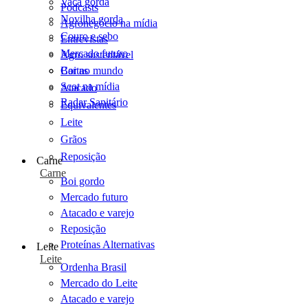
Vaca gorda
Podcasts
Novilha gorda
Agronegócio na mídia
Couro e sebo
Entrevistas
Mercado futuro
Agro sustentável
Cartas
Boi no mundo
Scot na mídia
Atacado
Radar Sanitário
Equivalentes
Leite
Grãos
Reposição
Carne
Carne
Boi gordo
Mercado futuro
Atacado e varejo
Reposição
Proteínas Alternativas
Leite
Leite
Ordenha Brasil
Mercado do Leite
Atacado e varejo