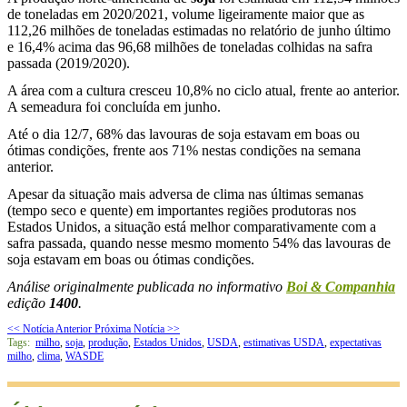
de toneladas em 2020/2021, volume ligeiramente maior que as
112,26 milhões de toneladas estimadas no relatório de junho último
e 16,4% acima das 96,68 milhões de toneladas colhidas na safra
passada (2019/2020).
A área com a cultura cresceu 10,8% no ciclo atual, frente ao anterior.
A semeadura foi concluída em junho.
Até o dia 12/7, 68% das lavouras de soja estavam em boas ou
ótimas condições, frente aos 71% nestas condições na semana
anterior.
Apesar da situação mais adversa de clima nas últimas semanas
(tempo seco e quente) em importantes regiões produtoras nos
Estados Unidos, a situação está melhor comparativamente com a
safra passada, quando nesse mesmo momento 54% das lavouras de
soja estavam em boas ou ótimas condições.
Análise originalmente publicada no informativo
Boi & Companhia
edição
1400
.
<< Notícia Anterior
Próxima Notícia >>
Tags:
milho
,
soja
,
produção
,
Estados Unidos
,
USDA
,
estimativas USDA
,
expectativas
milho
,
clima
,
WASDE