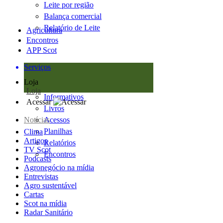
Leite por região
Balança comercial
Relatório de Leite
Agricultura
Encontros
APP Scot
Serviços
Loja
Loja
Informativos
Acessar
Livros
Notícias
Acessos
Planilhas
Clima
Artigos
Relatórios
TV Scot
Encontros
Podcasts
Agronegócio na mídia
Entrevistas
Agro sustentável
Cartas
Scot na mídia
Radar Sanitário