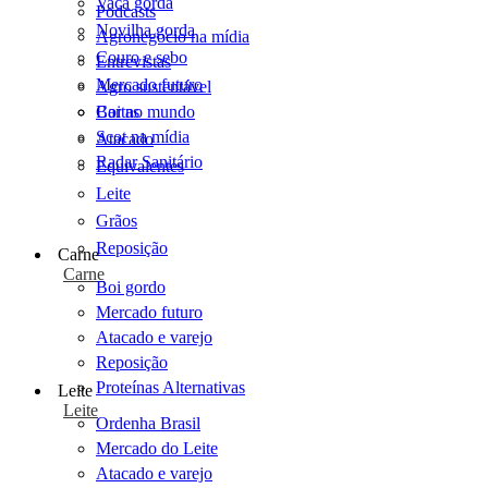
Vaca gorda
Podcasts
Novilha gorda
Agronegócio na mídia
Couro e sebo
Entrevistas
Mercado futuro
Agro sustentável
Cartas
Boi no mundo
Scot na mídia
Atacado
Radar Sanitário
Equivalentes
Leite
Grãos
Reposição
Carne
Carne
Boi gordo
Mercado futuro
Atacado e varejo
Reposição
Proteínas Alternativas
Leite
Leite
Ordenha Brasil
Mercado do Leite
Atacado e varejo