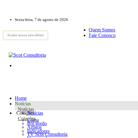
Sexta-feira, 7 de agosto de 2026
Quem Somos
Fale Conosco
Assine nossa newsletter
Home
Notícias
Notícias
Cotações
Notícias
Cotações
Clima
Boi gordo
Artigos
Indicadores
TV Scot Consultoria