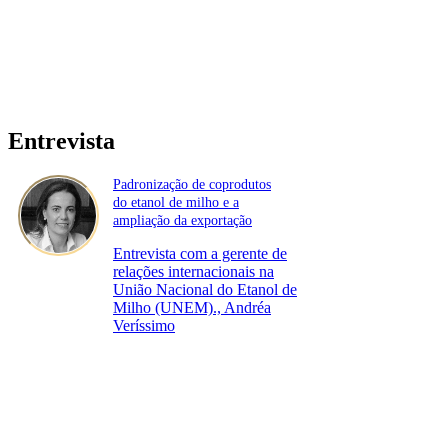
Entrevista
Padronização de coprodutos
do etanol de milho e a
ampliação da exportação
Entrevista com a gerente de
relações internacionais na
União Nacional do Etanol de
Milho (UNEM)., Andréa
Veríssimo