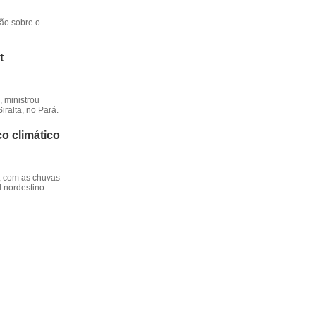
ção sobre o
t
 ministrou
iralta, no Pará.
o climático
, com as chuvas
l nordestino.