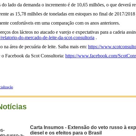
 do lado da demanda o incremento é de 10,65 milhões, o que deverá redu
frente as 15,78 milhões de toneladas em estoques no final de 2017/201
mente confortáveis em uma comparação com os anos anteriores.
preços dos lácteos no atacado e varejo e expectativas para a cadeia ass
/relatorio-do-mercado-de-leite-da-scot-consultoria
.
o na área de pecuária de leite. Saiba mais em:
https://www.scotconsulto
se o Facebook da Scot Consultoria:
https://www.facebook.com/ScotConsul
ialização
Notícias
Carta Insumos - Extensão do veto russo à ex
diesel e os efeitos para o Brasil