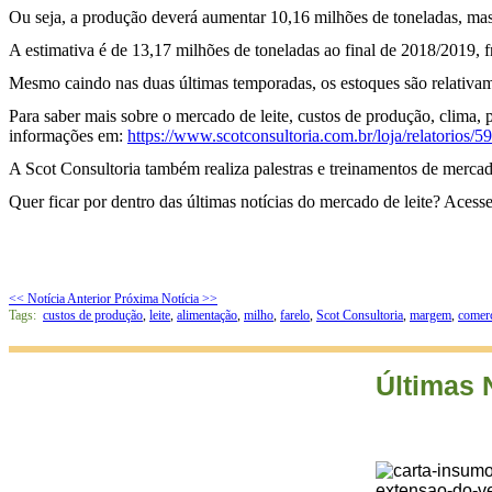
Ou seja, a produção deverá aumentar 10,16 milhões de toneladas, mas
A estimativa é de 13,17 milhões de toneladas ao final de 2018/2019, 
Mesmo caindo nas duas últimas temporadas, os estoques são relativa
Para saber mais sobre o mercado de leite, custos de produção, clima, 
informações em:
https://www.scotconsultoria.com.br/loja/relatorios/59
A Scot Consultoria também realiza palestras e treinamentos de mercad
Quer ficar por dentro das últimas notícias do mercado de leite? Aces
<< Notícia Anterior
Próxima Notícia >>
Tags:
custos de produção
,
leite
,
alimentação
,
milho
,
farelo
,
Scot Consultoria
,
margem
,
comerc
Últimas 