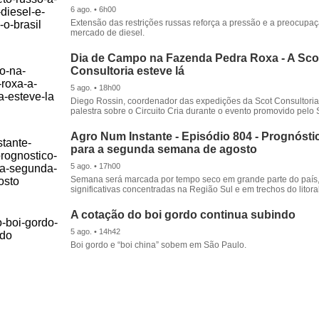
6 ago. • 6h00
Extensão das restrições russas reforça a pressão e a preocupa
mercado de diesel.
Dia de Campo na Fazenda Pedra Roxa - A Sco
Consultoria esteve lá
5 ago. • 18h00
Diego Rossin, coordenador das expedições da Scot Consultoria,
palestra sobre o Circuito Cria durante o evento promovido pelo S
Agro Num Instante - Episódio 804 - Prognóstic
para a segunda semana de agosto
5 ago. • 17h00
Semana será marcada por tempo seco em grande parte do país
significativas concentradas na Região Sul e em trechos do litora
A cotação do boi gordo continua subindo
5 ago. • 14h42
Boi gordo e “boi china” sobem em São Paulo.