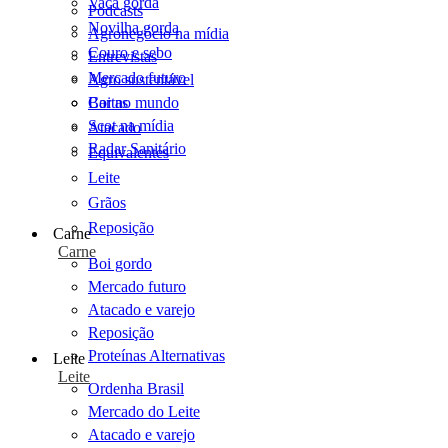
Vaca gorda
Podcasts
Novilha gorda
Agronegócio na mídia
Couro e sebo
Entrevistas
Mercado futuro
Agro sustentável
Cartas
Boi no mundo
Scot na mídia
Atacado
Radar Sanitário
Equivalentes
Leite
Grãos
Reposição
Carne
Carne
Boi gordo
Mercado futuro
Atacado e varejo
Reposição
Proteínas Alternativas
Leite
Leite
Ordenha Brasil
Mercado do Leite
Atacado e varejo