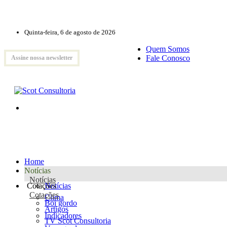
Quinta-feira, 6 de agosto de 2026
Quem Somos
Fale Conosco
Assine nossa newsletter
Home
Notícias
Notícias
Cotações
Notícias
Cotações
Clima
Boi gordo
Artigos
Indicadores
TV Scot Consultoria