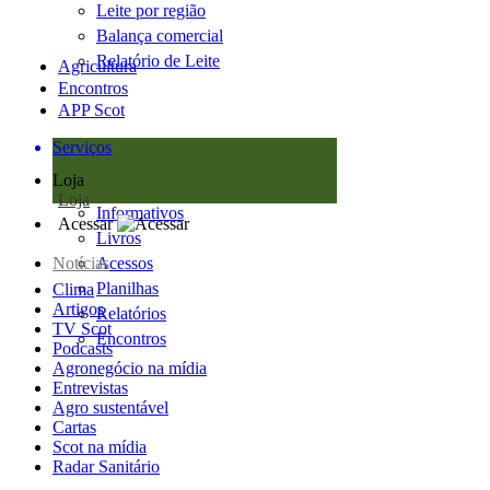
Leite por região
Balança comercial
Relatório de Leite
Agricultura
Encontros
APP Scot
Serviços
Loja
Loja
Informativos
Acessar
Livros
Notícias
Acessos
Planilhas
Clima
Artigos
Relatórios
TV Scot
Encontros
Podcasts
Agronegócio na mídia
Entrevistas
Agro sustentável
Cartas
Scot na mídia
Radar Sanitário