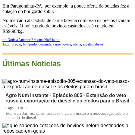
Em Paragominas-PA, por exemplo, a pouca oferta de boiadas fez a
cotação do boi gordo subir.
No mercado atacadista de carne bovina com osso os preços ficaram
estáveis. O boi casado de bovinos castrados está cotado em
R$9,98/kg.
<< Notícia Anterior
Próxima Notícia >>
Tags:
preços
,
boi gordo
,
demanda
,
carne bovina
,
oferta
,
escalas
,
abates
Últimas Notícias
Agro Num Instante - Episódio 805 - Extensão do veto
russo à exportação de diesel e os efeitos para o Brasil
6 ago. • 17h19
Extensão das restrições russas reforça a pressão e a preocupação sobre o
mercado de diesel.