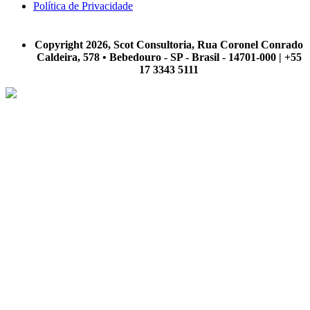
Política de Privacidade
A Scot Consultoria não se responsabiliza por negócios realizados a partir das informações contidas em
nosso site.
Copyright 2026, Scot Consultoria, Rua Coronel Conrado
Caldeira, 578 • Bebedouro - SP - Brasil - 14701-000 | +55
17 3343 5111