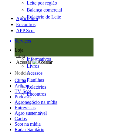
Leite por região
Balança comercial
Relatório de Leite
Agricultura
Encontros
APP Scot
Serviços
Loja
Loja
Informativos
Acessar
Livros
Notícias
Acessos
Planilhas
Clima
Artigos
Relatórios
TV Scot
Encontros
Podcasts
Agronegócio na mídia
Entrevistas
Agro sustentável
Cartas
Scot na mídia
Radar Sanitário