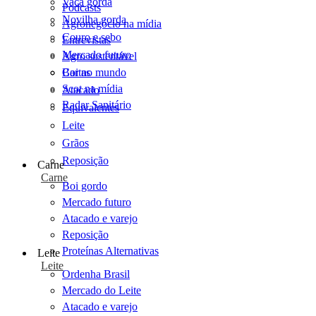
Vaca gorda
Podcasts
Novilha gorda
Agronegócio na mídia
Couro e sebo
Entrevistas
Mercado futuro
Agro sustentável
Cartas
Boi no mundo
Scot na mídia
Atacado
Radar Sanitário
Equivalentes
Leite
Grãos
Reposição
Carne
Carne
Boi gordo
Mercado futuro
Atacado e varejo
Reposição
Proteínas Alternativas
Leite
Leite
Ordenha Brasil
Mercado do Leite
Atacado e varejo