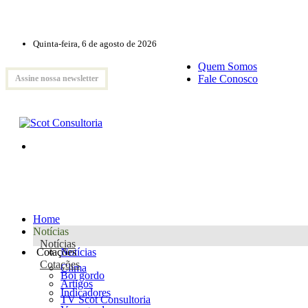
Quinta-feira, 6 de agosto de 2026
Quem Somos
Fale Conosco
Assine nossa newsletter
Home
Notícias
Notícias
Cotações
Notícias
Cotações
Clima
Boi gordo
Artigos
Indicadores
TV Scot Consultoria