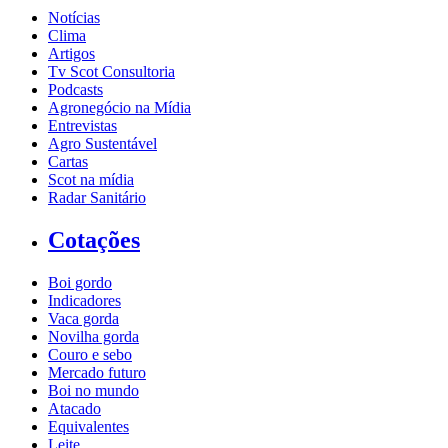
Notícias
Clima
Artigos
Tv Scot Consultoria
Podcasts
Agronegócio na Mídia
Entrevistas
Agro Sustentável
Cartas
Scot na mídia
Radar Sanitário
Cotações
Boi gordo
Indicadores
Vaca gorda
Novilha gorda
Couro e sebo
Mercado futuro
Boi no mundo
Atacado
Equivalentes
Leite