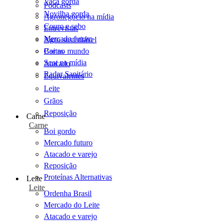
Vaca gorda
Podcasts
Novilha gorda
Agronegócio na mídia
Couro e sebo
Entrevistas
Mercado futuro
Agro sustentável
Cartas
Boi no mundo
Scot na mídia
Atacado
Radar Sanitário
Equivalentes
Leite
Grãos
Reposição
Carne
Carne
Boi gordo
Mercado futuro
Atacado e varejo
Reposição
Proteínas Alternativas
Leite
Leite
Ordenha Brasil
Mercado do Leite
Atacado e varejo