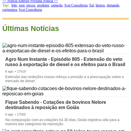
<< Notícia Anterior
Próxima Notícia >>
Tags:
leite
,
spot
,
preços
,
produtor
,
captação
,
Scot Consultoria
,
Sul
,
lácteos
,
demanda
,
conjuntura
,
Scot Consultoria
Últimas Notícias
Agro Num Instante - Episódio 805 - Extensão do veto
russo à exportação de diesel e os efeitos para o Brasil
6 ago. • 17h19
Extensão das restrições russas reforça a pressão e a preocupação sobre o
mercado de diesel.
Fique Sabendo - Cotações de bovinos Nelore
destinados à reposição em Goiás
6 ago. • 17h00
Na comparação com as cotações há 30 dias, Goiás registrou alta para a
maioria das categorias da reposição.