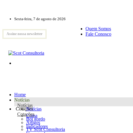
Sexta-feira, 7 de agosto de 2026
Quem Somos
Fale Conosco
Assine nossa newsletter
Home
Notícias
Notícias
Cotações
Notícias
Cotações
Clima
Boi gordo
Artigos
Indicadores
TV Scot Consultoria