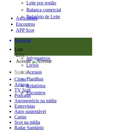
Leite por região
Balança comercial
Relatório de Leite
Agricultura
Encontros
APP Scot
Serviços
Loja
Loja
Informativos
Acessar
Livros
Notícias
Acessos
Planilhas
Clima
Artigos
Relatórios
TV Scot
Encontros
Podcasts
Agronegócio na mídia
Entrevistas
Agro sustentável
Cartas
Scot na mídia
Radar Sanitário