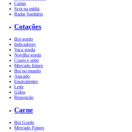
Cartas
Scot na mídia
Radar Sanitário
Cotações
Boi gordo
Indicadores
Vaca gorda
Novilha gorda
Couro e sebo
Mercado futuro
Boi no mundo
Atacado
Equivalentes
Leite
Grãos
Reposição
Carne
Boi Gordo
Mercado Futuro