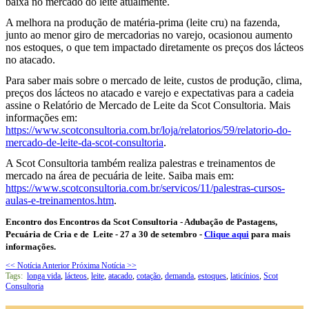
baixa no mercado do leite atualmente.
A melhora na produção de matéria-prima (leite cru) na fazenda,
junto ao menor giro de mercadorias no varejo, ocasionou aumento
nos estoques, o que tem impactado diretamente os preços dos lácteos
no atacado.
Para saber mais sobre o mercado de leite, custos de produção, clima,
preços dos lácteos no atacado e varejo e expectativas para a cadeia
assine o Relatório de Mercado de Leite da Scot Consultoria. Mais
informações em:
https://www.scotconsultoria.com.br/loja/relatorios/59/relatorio-do-
mercado-de-leite-da-scot-consultoria
.
A Scot Consultoria também realiza palestras e treinamentos de
mercado na área de pecuária de leite. Saiba mais em:
https://www.scotconsultoria.com.br/servicos/11/palestras-cursos-
aulas-e-treinamentos.htm
.
Encontro dos Encontros da Scot Consultoria - Adubação de Pastagens,
Pecuária de Cria e de Leite - 27 a 30 de setembro -
Clique aqui
para mais
informações.
<< Notícia Anterior
Próxima Notícia >>
Tags:
longa vida
,
lácteos
,
leite
,
atacado
,
cotação
,
demanda
,
estoques
,
laticínios
,
Scot
Consultoria