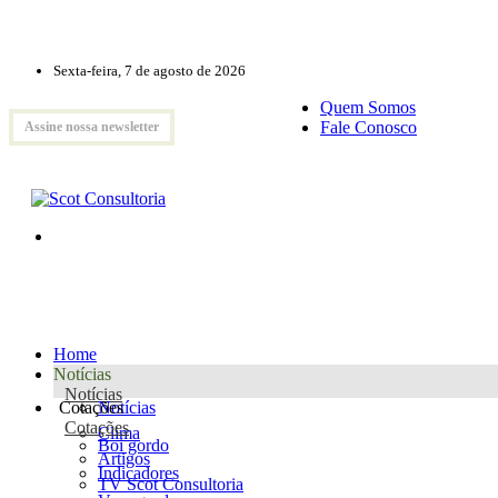
Sexta-feira, 7 de agosto de 2026
Quem Somos
Fale Conosco
Assine nossa newsletter
Home
Notícias
Notícias
Cotações
Notícias
Cotações
Clima
Boi gordo
Artigos
Indicadores
TV Scot Consultoria