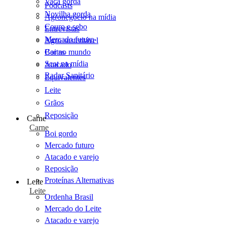
Vaca gorda
Podcasts
Novilha gorda
Agronegócio na mídia
Couro e sebo
Entrevistas
Mercado futuro
Agro sustentável
Cartas
Boi no mundo
Scot na mídia
Atacado
Radar Sanitário
Equivalentes
Leite
Grãos
Reposição
Carne
Carne
Boi gordo
Mercado futuro
Atacado e varejo
Reposição
Proteínas Alternativas
Leite
Leite
Ordenha Brasil
Mercado do Leite
Atacado e varejo