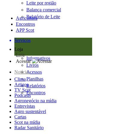
Leite por região
Balança comercial
Relatório de Leite
Agricultura
Encontros
APP Scot
Serviços
Loja
Loja
Informativos
Acessar
Livros
Notícias
Acessos
Planilhas
Clima
Artigos
Relatórios
TV Scot
Encontros
Podcasts
Agronegócio na mídia
Entrevistas
Agro sustentável
Cartas
Scot na mídia
Radar Sanitário