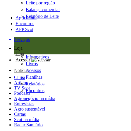
Leite por região
Balança comercial
Relatório de Leite
Agricultura
Encontros
APP Scot
Serviços
Loja
Loja
Informativos
Acessar
Livros
Notícias
Acessos
Planilhas
Clima
Artigos
Relatórios
TV Scot
Encontros
Podcasts
Agronegócio na mídia
Entrevistas
Agro sustentável
Cartas
Scot na mídia
Radar Sanitário