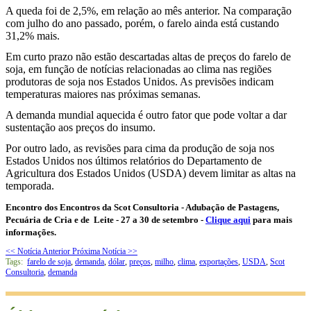
A queda foi de 2,5%, em relação ao mês anterior. Na comparação
com julho do ano passado, porém, o farelo ainda está custando
31,2% mais.
Em curto prazo não estão descartadas altas de preços do farelo de
soja, em função de notícias relacionadas ao clima nas regiões
produtoras de soja nos Estados Unidos. As previsões indicam
temperaturas maiores nas próximas semanas.
A demanda mundial aquecida é outro fator que pode voltar a dar
sustentação aos preços do insumo.
Por outro lado, as revisões para cima da produção de soja nos
Estados Unidos nos últimos relatórios do Departamento de
Agricultura dos Estados Unidos (USDA) devem limitar as altas na
temporada.
Encontro dos Encontros da Scot Consultoria - Adubação de Pastagens,
Pecuária de Cria e de Leite - 27 a 30 de setembro -
Clique aqui
para mais
informações.
<< Notícia Anterior
Próxima Notícia >>
Tags:
farelo de soja
,
demanda
,
dólar
,
preços
,
milho
,
clima
,
exportações
,
USDA
,
Scot
Consultoria
,
demanda