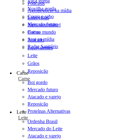
Vaca gorda
Podcasts
Novilha gorda
Agronegócio na mídia
Couro e sebo
Entrevistas
Mercado futuro
Agro sustentável
Cartas
Boi no mundo
Scot na mídia
Atacado
Radar Sanitário
Equivalentes
Leite
Grãos
Reposição
Carne
Carne
Boi gordo
Mercado futuro
Atacado e varejo
Reposição
Proteínas Alternativas
Leite
Leite
Ordenha Brasil
Mercado do Leite
Atacado e varejo