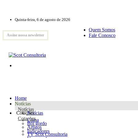
Quinta-feira, 6 de agosto de 2026
Quem Somos
Fale Conosco
Assine nossa newsletter
Home
Notícias
Notícias
Cotações
Notícias
Cotações
Clima
Boi gordo
Artigos
Indicadores
TV Scot Consultoria