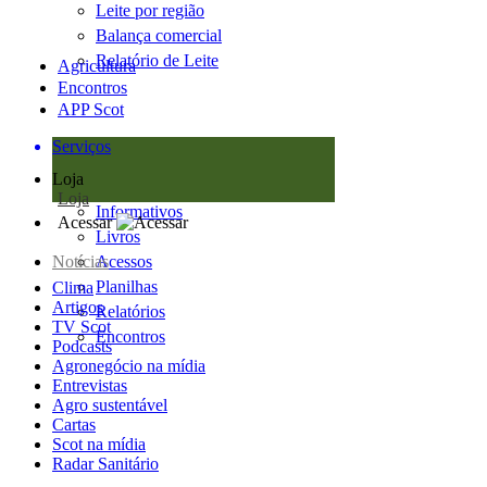
Leite por região
Balança comercial
Relatório de Leite
Agricultura
Encontros
APP Scot
Serviços
Loja
Loja
Informativos
Acessar
Livros
Notícias
Acessos
Planilhas
Clima
Artigos
Relatórios
TV Scot
Encontros
Podcasts
Agronegócio na mídia
Entrevistas
Agro sustentável
Cartas
Scot na mídia
Radar Sanitário