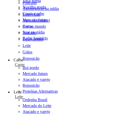
Vaca gorda
Podcasts
Novilha gorda
Agronegócio na mídia
Couro e sebo
Entrevistas
Mercado futuro
Agro sustentável
Cartas
Boi no mundo
Scot na mídia
Atacado
Radar Sanitário
Equivalentes
Leite
Grãos
Reposição
Carne
Carne
Boi gordo
Mercado futuro
Atacado e varejo
Reposição
Proteínas Alternativas
Leite
Leite
Ordenha Brasil
Mercado do Leite
Atacado e varejo