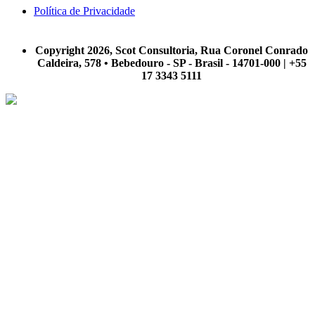
Política de Privacidade
A Scot Consultoria não se responsabiliza por negócios realizados a partir das informações contidas em
nosso site.
Copyright 2026, Scot Consultoria, Rua Coronel Conrado
Caldeira, 578 • Bebedouro - SP - Brasil - 14701-000 | +55
17 3343 5111