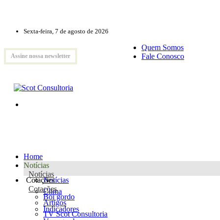
Sexta-feira, 7 de agosto de 2026
Quem Somos
Fale Conosco
Assine nossa newsletter
Home
Notícias
Notícias
Cotações
Notícias
Cotações
Clima
Boi gordo
Artigos
Indicadores
TV Scot Consultoria