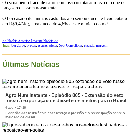
O escoamento fraco de carne com osso no atacado fez com que os
preços recuassem novamente.
O boi casado de animais castrados apresentou queda e ficou cotado
em R$9,47/kg, uma queda de 4,6% desde o início do mês.
<< Notícia Anterior
Próxima Notícia >>
Tags:
boi gordo
,
preços
,
escalas
,
oferta
,
Scot Consultoria
,
atacado
,
margem
Últimas Notícias
Agro Num Instante - Episódio 805 - Extensão do veto
russo à exportação de diesel e os efeitos para o Brasil
6 ago. • 17h19
Extensão das restrições russas reforça a pressão e a preocupação sobre o
mercado de diesel.