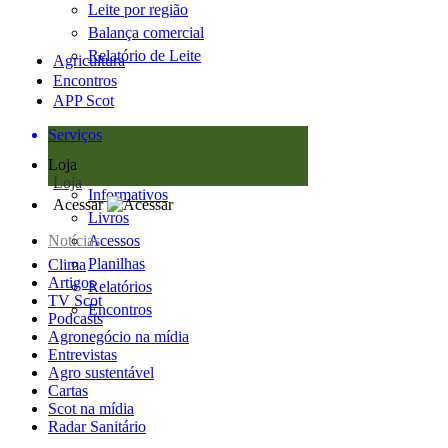
Leite por região
Balança comercial
Relatório de Leite
Agricultura
Encontros
APP Scot
Serviços
Loja
Loja
Informativos
Acessar
Livros
Notícias
Acessos
Planilhas
Clima
Artigos
Relatórios
TV Scot
Encontros
Podcasts
Agronegócio na mídia
Entrevistas
Agro sustentável
Cartas
Scot na mídia
Radar Sanitário