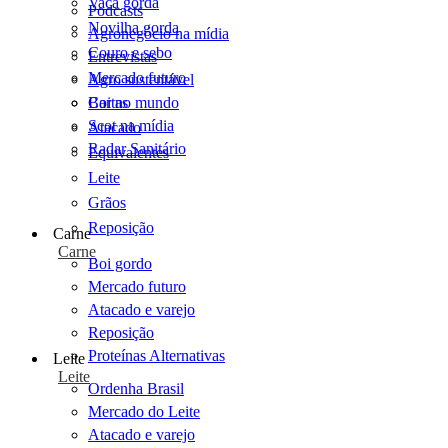
Vaca gorda
Podcasts
Novilha gorda
Agronegócio na mídia
Couro e sebo
Entrevistas
Mercado futuro
Agro sustentável
Cartas
Boi no mundo
Scot na mídia
Atacado
Radar Sanitário
Equivalentes
Leite
Grãos
Reposição
Carne
Carne
Boi gordo
Mercado futuro
Atacado e varejo
Reposição
Proteínas Alternativas
Leite
Leite
Ordenha Brasil
Mercado do Leite
Atacado e varejo