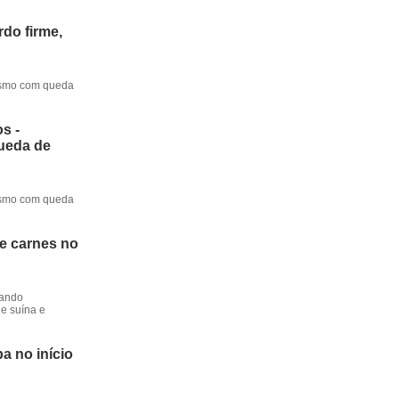
do firme,
mesmo com queda
s -
queda de
mesmo com queda
de carnes no
dando
e suína e
a no início