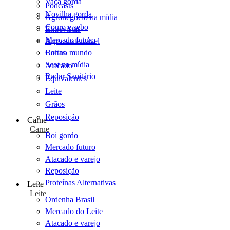
Vaca gorda
Podcasts
Novilha gorda
Agronegócio na mídia
Couro e sebo
Entrevistas
Mercado futuro
Agro sustentável
Cartas
Boi no mundo
Scot na mídia
Atacado
Radar Sanitário
Equivalentes
Leite
Grãos
Reposição
Carne
Carne
Boi gordo
Mercado futuro
Atacado e varejo
Reposição
Proteínas Alternativas
Leite
Leite
Ordenha Brasil
Mercado do Leite
Atacado e varejo