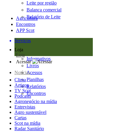
Leite por região
Balança comercial
Relatório de Leite
Agricultura
Encontros
APP Scot
Serviços
Loja
Loja
Informativos
Acessar
Livros
Notícias
Acessos
Planilhas
Clima
Artigos
Relatórios
TV Scot
Encontros
Podcasts
Agronegócio na mídia
Entrevistas
Agro sustentável
Cartas
Scot na mídia
Radar Sanitário