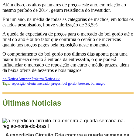
Além disso, os altos patamares de preços este ano, em relação ao
mesmo período de 2014, geram resistência do investidor.
Em um ano, na média de todas as categorias de machos, em todos os
estados pesquisados, houve valorização de 33,5%.
A queda da expectativa de preços para o mercado do boi gordo até o
final do ano é outro fator que confirma o cenário de incertezas
quanto aos preços pagos pela reposição neste momento.
O comportamento do boi gordo nos últimos dias aponta para uma
maior firmeza devido à entrada da entressafra, o que poderá
influenciar o mercado de reposição em curto e médio prazos, além
da baixa oferta de bezerros e bois magros.
<< Notícia Anterior
Próxima Notícia >>
Tags:
reposição
,
oferta
,
mercado
,
preços
,
boi gordo
,
bezerro
,
boi magro
Últimas Notícias
A expedição Circuito Cria encerra a quarta semana na