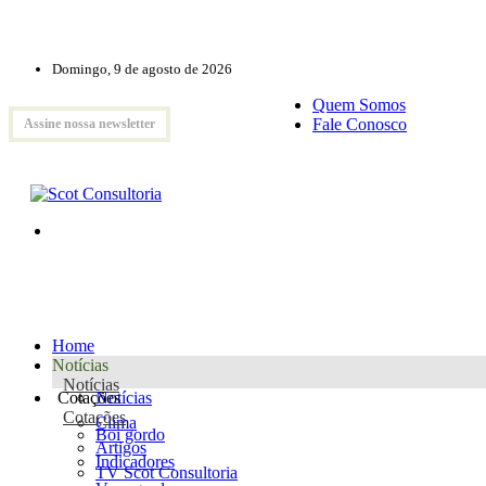
Domingo, 9 de agosto de 2026
Quem Somos
Fale Conosco
Assine nossa newsletter
Home
Notícias
Notícias
Cotações
Notícias
Cotações
Clima
Boi gordo
Artigos
Indicadores
TV Scot Consultoria