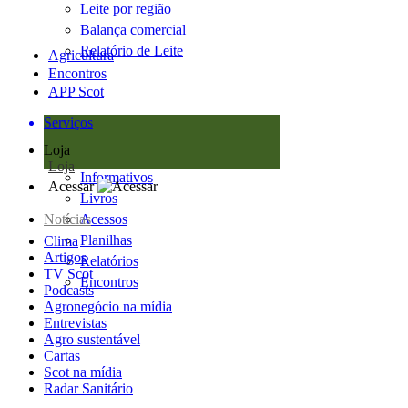
Leite por região
Balança comercial
Relatório de Leite
Agricultura
Encontros
APP Scot
Serviços
Loja
Loja
Informativos
Acessar
Livros
Notícias
Acessos
Planilhas
Clima
Artigos
Relatórios
TV Scot
Encontros
Podcasts
Agronegócio na mídia
Entrevistas
Agro sustentável
Cartas
Scot na mídia
Radar Sanitário