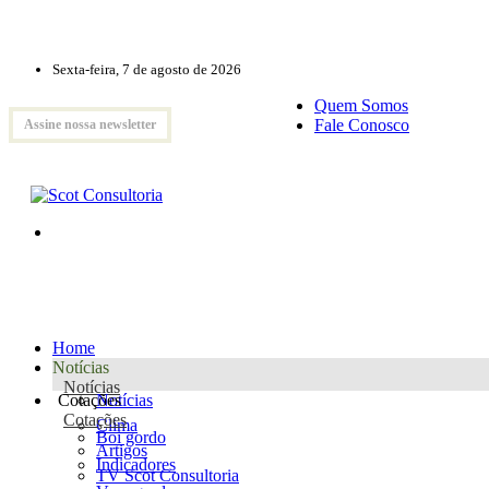
Sexta-feira, 7 de agosto de 2026
Quem Somos
Fale Conosco
Assine nossa newsletter
Home
Notícias
Notícias
Cotações
Notícias
Cotações
Clima
Boi gordo
Artigos
Indicadores
TV Scot Consultoria