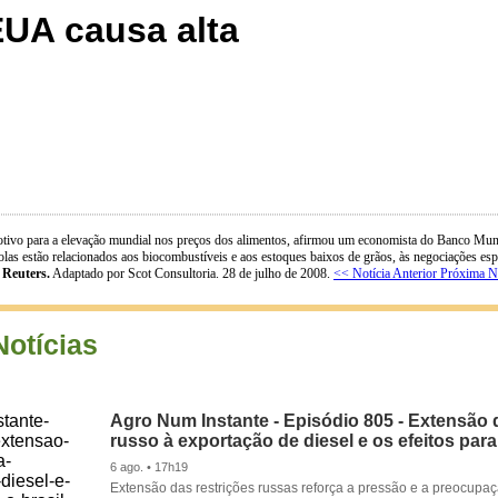
EUA causa alta
tivo para a elevação mundial nos preços dos alimentos, afirmou um economista do Banco Mundi
olas estão relacionados aos biocombustíveis e aos estoques baixos de grãos, às negociações es
:
Reuters.
Adaptado por Scot Consultoria. 28 de julho de 2008.
<< Notícia Anterior
Próxima N
Notícias
Agro Num Instante - Episódio 805 - Extensão 
russo à exportação de diesel e os efeitos para
6 ago. • 17h19
Extensão das restrições russas reforça a pressão e a preocupa