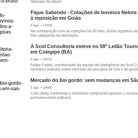
mercado de diesel.
Fique Sabendo - Cotações de bovinos Nelore
à reposição em Goiás
6 ago. • 17h00
Na comparação com as cotações há 30 dias, Goiás registrou alt
das categorias da reposição.
A Scot Consultoria esteve no 58º Leilão Tour
em Cotegipe (BA)
6 ago. • 16h10
Felipe Fabbri, coordenador da equipe de inteligência da Scot Co
ministrou palestra sobre mercado da pecuária de cria e de genét
Mercado do boi gordo: sem mudanças em Sã
6 ago. • 16h00
Com oferta controlada e indústrias comprando apenas o necessá
permaneceram estáveis.