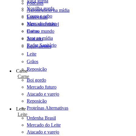
Vaca gorda
Podcasts
Novilha gorda
Agronegócio na mídia
Couro e sebo
Entrevistas
Mercado futuro
Agro sustentável
Cartas
Boi no mundo
Scot na mídia
Atacado
Radar Sanitário
Equivalentes
Leite
Grãos
Reposição
Carne
Carne
Boi gordo
Mercado futuro
Atacado e varejo
Reposição
Proteínas Alternativas
Leite
Leite
Ordenha Brasil
Mercado do Leite
Atacado e varejo