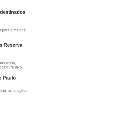
 destinados
a para a maioria
os Reserva
nsultoria,
ica durante o.
o Paulo
rio, as cotações