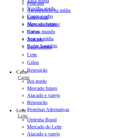
Vaca gorda
Podcasts
Novilha gorda
Agronegócio na mídia
Couro e sebo
Entrevistas
Mercado futuro
Agro sustentável
Cartas
Boi no mundo
Scot na mídia
Atacado
Radar Sanitário
Equivalentes
Leite
Grãos
Reposição
Carne
Carne
Boi gordo
Mercado futuro
Atacado e varejo
Reposição
Proteínas Alternativas
Leite
Leite
Ordenha Brasil
Mercado do Leite
Atacado e varejo