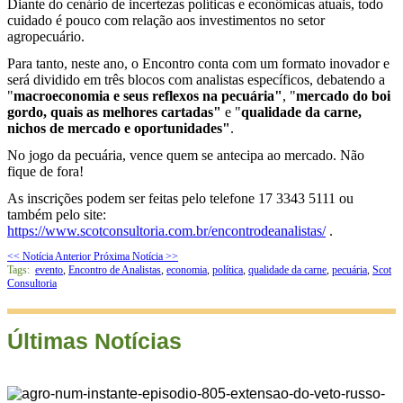
Diante do cenário de incertezas políticas e econômicas atuais, todo
cuidado é pouco com relação aos investimentos no setor
agropecuário.
Para tanto, neste ano, o Encontro conta com um formato inovador e
será dividido em três blocos com analistas específicos, debatendo a
"
macroeconomia e seus reflexos na pecuária"
, "
mercado do boi
gordo, quais as melhores cartadas"
e "
qualidade da carne,
nichos de mercado e oportunidades"
.
No jogo da pecuária, vence quem se antecipa ao mercado. Não
fique de fora!
As inscrições podem ser feitas pelo telefone 17 3343 5111 ou
também pelo site:
https://www.scotconsultoria.com.br/encontrodeanalistas/
.
<< Notícia Anterior
Próxima Notícia >>
Tags:
evento
,
Encontro de Analistas
,
economia
,
política
,
qualidade da carne
,
pecuária
,
Scot
Consultoria
Últimas Notícias