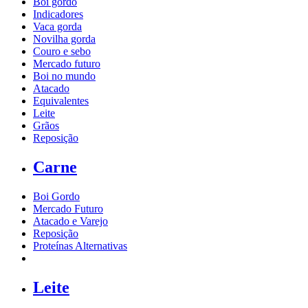
Boi gordo
Indicadores
Vaca gorda
Novilha gorda
Couro e sebo
Mercado futuro
Boi no mundo
Atacado
Equivalentes
Leite
Grãos
Reposição
Carne
Boi Gordo
Mercado Futuro
Atacado e Varejo
Reposição
Proteínas Alternativas
Leite