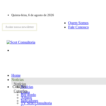
Quinta-feira, 6 de agosto de 2026
Quem Somos
Fale Conosco
Assine nossa newsletter
Home
Notícias
Notícias
Cotações
Notícias
Cotações
Clima
Boi gordo
Artigos
Indicadores
TV Scot Consultoria