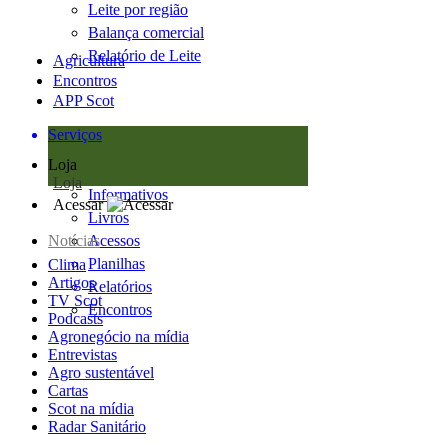
Leite por região
Balança comercial
Relatório de Leite
Agricultura
Encontros
APP Scot
Serviços
Loja
Loja
Informativos
Acessar
Livros
Notícias
Acessos
Planilhas
Clima
Artigos
Relatórios
TV Scot
Encontros
Podcasts
Agronegócio na mídia
Entrevistas
Agro sustentável
Cartas
Scot na mídia
Radar Sanitário