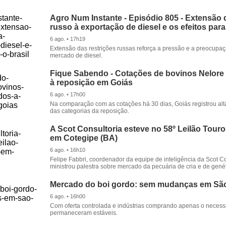
Agro Num Instante - Episódio 805 - Extensão 
russo à exportação de diesel e os efeitos para
6 ago. • 17h19
Extensão das restrições russas reforça a pressão e a preocupa
mercado de diesel.
Fique Sabendo - Cotações de bovinos Nelore
à reposição em Goiás
6 ago. • 17h00
Na comparação com as cotações há 30 dias, Goiás registrou alt
das categorias da reposição.
A Scot Consultoria esteve no 58º Leilão Tour
em Cotegipe (BA)
6 ago. • 16h10
Felipe Fabbri, coordenador da equipe de inteligência da Scot Co
ministrou palestra sobre mercado da pecuária de cria e de genét
Mercado do boi gordo: sem mudanças em Sã
6 ago. • 16h00
Com oferta controlada e indústrias comprando apenas o necessá
permaneceram estáveis.