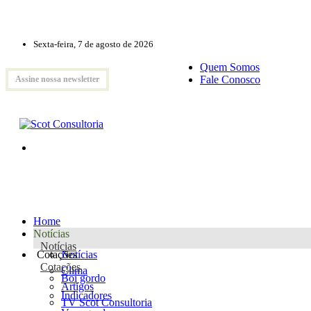
Sexta-feira, 7 de agosto de 2026
Quem Somos
Fale Conosco
Assine nossa newsletter
Home
Notícias
Notícias
Cotações
Notícias
Cotações
Clima
Boi gordo
Artigos
Indicadores
TV Scot Consultoria