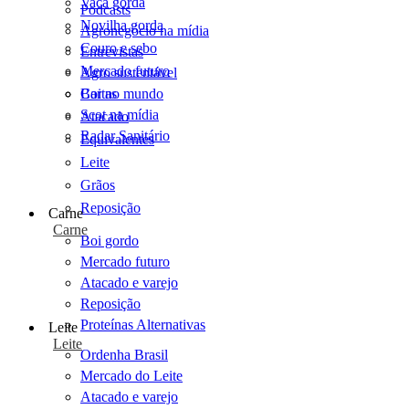
Vaca gorda
Podcasts
Novilha gorda
Agronegócio na mídia
Couro e sebo
Entrevistas
Mercado futuro
Agro sustentável
Cartas
Boi no mundo
Scot na mídia
Atacado
Radar Sanitário
Equivalentes
Leite
Grãos
Reposição
Carne
Carne
Boi gordo
Mercado futuro
Atacado e varejo
Reposição
Proteínas Alternativas
Leite
Leite
Ordenha Brasil
Mercado do Leite
Atacado e varejo