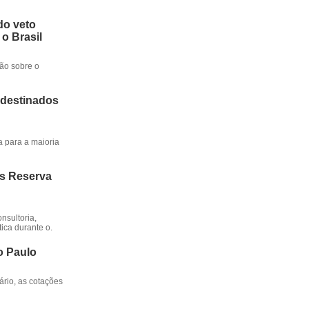
do veto
 o Brasil
ção sobre o
 destinados
a para a maioria
os Reserva
nsultoria,
ica durante o.
o Paulo
rio, as cotações