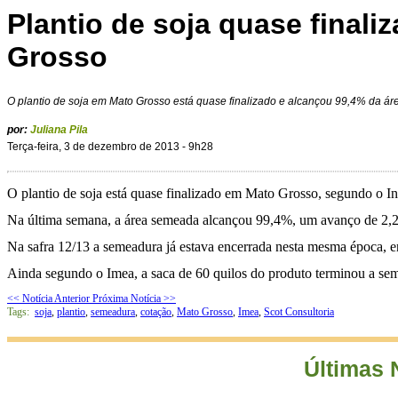
Plantio de soja quase final
Grosso
O plantio de soja em Mato Grosso está quase finalizado e alcançou 99,4% da á
por:
Juliana Pila
Terça-feira, 3 de dezembro de 2013 - 9h28
O plantio de soja está quase finalizado em Mato Grosso, segundo o I
Na última semana, a área semeada alcançou 99,4%, um avanço de 2,2 
Na safra 12/13 a semeadura já estava encerrada nesta mesma época, ent
Ainda segundo o Imea, a saca de 60 quilos do produto terminou a sem
<< Notícia Anterior
Próxima Notícia >>
Tags:
soja
,
plantio
,
semeadura
,
cotação
,
Mato Grosso
,
Imea
,
Scot Consultoria
Últimas 