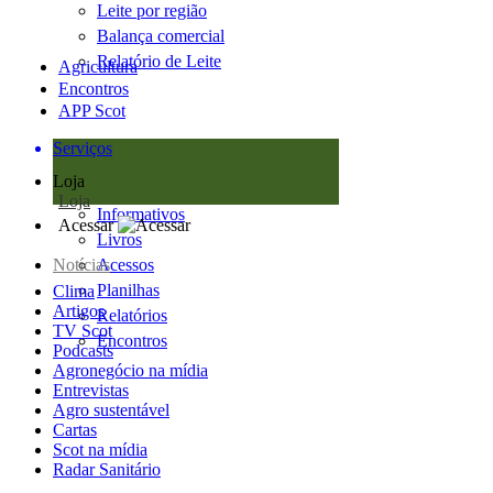
Leite por região
Balança comercial
Relatório de Leite
Agricultura
Encontros
APP Scot
Serviços
Loja
Loja
Informativos
Acessar
Livros
Notícias
Acessos
Planilhas
Clima
Artigos
Relatórios
TV Scot
Encontros
Podcasts
Agronegócio na mídia
Entrevistas
Agro sustentável
Cartas
Scot na mídia
Radar Sanitário