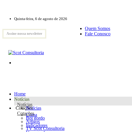
Quinta-feira, 6 de agosto de 2026
Quem Somos
Fale Conosco
Assine nossa newsletter
Home
Notícias
Notícias
Cotações
Notícias
Cotações
Clima
Boi gordo
Artigos
Indicadores
TV Scot Consultoria