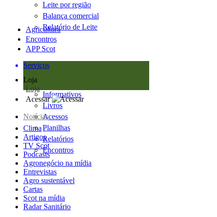
Leite por região
Balança comercial
Relatório de Leite
Agricultura
Encontros
APP Scot
Serviços
Loja
Loja
Informativos
Acessar
Livros
Notícias
Acessos
Planilhas
Clima
Artigos
Relatórios
TV Scot
Encontros
Podcasts
Agronegócio na mídia
Entrevistas
Agro sustentável
Cartas
Scot na mídia
Radar Sanitário