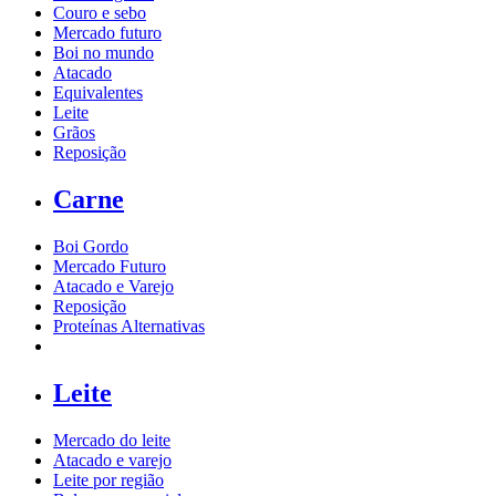
Couro e sebo
Mercado futuro
Boi no mundo
Atacado
Equivalentes
Leite
Grãos
Reposição
Carne
Boi Gordo
Mercado Futuro
Atacado e Varejo
Reposição
Proteínas Alternativas
Leite
Mercado do leite
Atacado e varejo
Leite por região