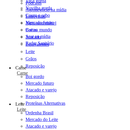
Vaca gorda
Podcasts
Novilha gorda
Agronegócio na mídia
Couro e sebo
Entrevistas
Mercado futuro
Agro sustentável
Cartas
Boi no mundo
Scot na mídia
Atacado
Radar Sanitário
Equivalentes
Leite
Grãos
Reposição
Carne
Carne
Boi gordo
Mercado futuro
Atacado e varejo
Reposição
Proteínas Alternativas
Leite
Leite
Ordenha Brasil
Mercado do Leite
Atacado e varejo