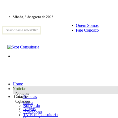
Sábado, 8 de agosto de 2026
Quem Somos
Fale Conosco
Assine nossa newsletter
Home
Notícias
Notícias
Cotações
Notícias
Cotações
Clima
Boi gordo
Artigos
Indicadores
TV Scot Consultoria