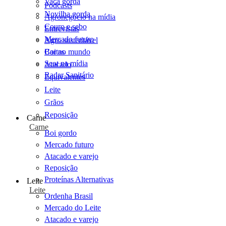
Vaca gorda
Podcasts
Novilha gorda
Agronegócio na mídia
Couro e sebo
Entrevistas
Mercado futuro
Agro sustentável
Cartas
Boi no mundo
Scot na mídia
Atacado
Radar Sanitário
Equivalentes
Leite
Grãos
Reposição
Carne
Carne
Boi gordo
Mercado futuro
Atacado e varejo
Reposição
Proteínas Alternativas
Leite
Leite
Ordenha Brasil
Mercado do Leite
Atacado e varejo