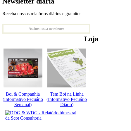
Newsletter diária
Receba nossos relatórios diários e gratuitos
Assine nossa newsletter
Loja
Boi & Companhia
Tem Boi na Linha
(Informativo Pecuário
(Informativo Pecuário
Semanal)
Diário)