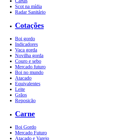
Cartas
Scot na mídia
Radar Sanitário
Cotações
Boi gordo
Indicadores
Vaca gorda
Novilha gorda
Couro e sebo
Mercado futuro
Boi no mundo
Atacado
Equivalentes
Leite
Grãos
Reposição
Carne
Boi Gordo
Mercado Futuro
Atacado e Varejo