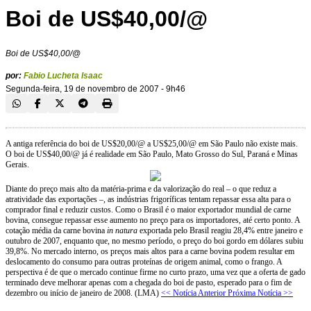
Boi de US$40,00/@
Boi de US$40,00/@
por:
Fabio Lucheta Isaac
Segunda-feira, 19 de novembro de 2007 - 9h46
A antiga referência do boi de US$20,00/@ a US$25,00/@ em São Paulo não existe mais.
O boi de US$40,00/@ já é realidade em São Paulo, Mato Grosso do Sul, Paraná e Minas
Gerais.
Diante do preço mais alto da matéria-prima e da valorização do real – o que reduz a
atratividade das exportações –, as indústrias frigoríficas tentam repassar essa alta para o
comprador final e reduzir custos. Como o Brasil é o maior exportador mundial de carne
bovina, consegue repassar esse aumento no preço para os importadores, até certo ponto. A
cotação média da carne bovina
in natura
exportada pelo Brasil reagiu 28,4% entre janeiro e
outubro de 2007, enquanto que, no mesmo período, o preço do boi gordo em dólares subiu
39,8%. No mercado interno, os preços mais altos para a carne bovina podem resultar em
deslocamento do consumo para outras proteínas de origem animal, como o frango. A
perspectiva é de que o mercado continue firme no curto prazo, uma vez que a oferta de gado
terminado deve melhorar apenas com a chegada do boi de pasto, esperado para o fim de
dezembro ou início de janeiro de 2008. (LMA)
<< Notícia Anterior
Próxima Notícia >>