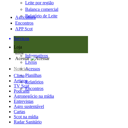
Leite por região
Balança comercial
Relatório de Leite
Agricultura
Encontros
APP Scot
Serviços
Loja
Loja
Informativos
Acessar
Livros
Notícias
Acessos
Planilhas
Clima
Artigos
Relatórios
TV Scot
Encontros
Podcasts
Agronegócio na mídia
Entrevistas
Agro sustentável
Cartas
Scot na mídia
Radar Sanitário