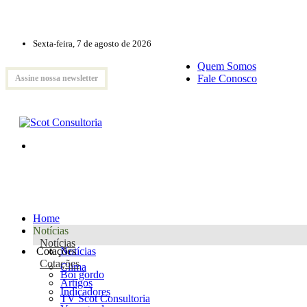
Sexta-feira, 7 de agosto de 2026
Quem Somos
Fale Conosco
Assine nossa newsletter
Home
Notícias
Notícias
Cotações
Notícias
Cotações
Clima
Boi gordo
Artigos
Indicadores
TV Scot Consultoria