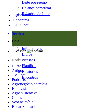
Leite por região
Balança comercial
Relatório de Leite
Agricultura
Encontros
APP Scot
Serviços
Loja
Loja
Informativos
Acessar
Livros
Notícias
Acessos
Planilhas
Clima
Artigos
Relatórios
TV Scot
Encontros
Podcasts
Agronegócio na mídia
Entrevistas
Agro sustentável
Cartas
Scot na mídia
Radar Sanitário