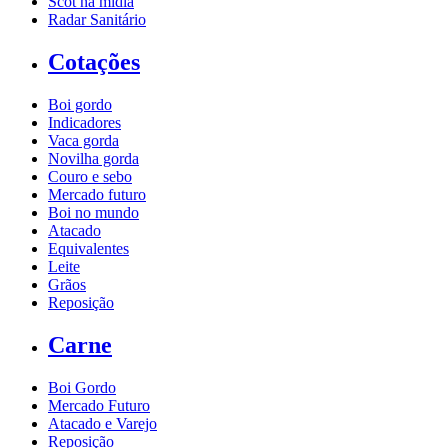
Scot na mídia
Radar Sanitário
Cotações
Boi gordo
Indicadores
Vaca gorda
Novilha gorda
Couro e sebo
Mercado futuro
Boi no mundo
Atacado
Equivalentes
Leite
Grãos
Reposição
Carne
Boi Gordo
Mercado Futuro
Atacado e Varejo
Reposição