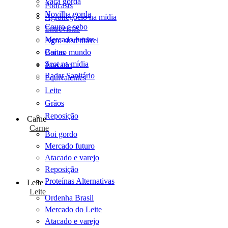
Vaca gorda
Podcasts
Novilha gorda
Agronegócio na mídia
Couro e sebo
Entrevistas
Mercado futuro
Agro sustentável
Cartas
Boi no mundo
Scot na mídia
Atacado
Radar Sanitário
Equivalentes
Leite
Grãos
Reposição
Carne
Carne
Boi gordo
Mercado futuro
Atacado e varejo
Reposição
Proteínas Alternativas
Leite
Leite
Ordenha Brasil
Mercado do Leite
Atacado e varejo