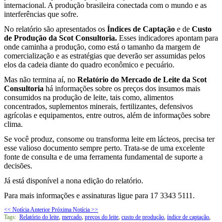
internacional. A produção brasileira conectada com o mundo e as
interferências que sofre.
No relatório são apresentados os
Índices de Captação
e de
Custo
de Produção da Scot
Consultoria.
Esses indicadores apontam para
onde caminha a produção, como está o tamanho da margem de
comercialização e as estratégias que deverão ser assumidas pelos
elos da cadeia diante do quadro econômico e pecuário.
Mas não termina aí, no
Relatório do Mercado de Leite da Scot
Consultoria
há informações sobre os preços dos insumos mais
consumidos na produção de leite, tais como, alimentos
concentrados, suplementos minerais, fertilizantes, defensivos
agrícolas e equipamentos, entre outros, além de informações sobre
clima.
Se você produz, consome ou transforma leite em lácteos, precisa ter
esse valioso documento sempre perto. Trata-se de uma excelente
fonte de consulta e de uma ferramenta fundamental de suporte a
decisões.
Já está disponível a nona edição do relatório.
Para mais informações e assinaturas ligue para 17 3343 5111.
<< Notícia Anterior
Próxima Notícia >>
Tags:
Relatório do leite
,
mercado
,
preços do leite
,
custo de produção
,
índice de captação
,