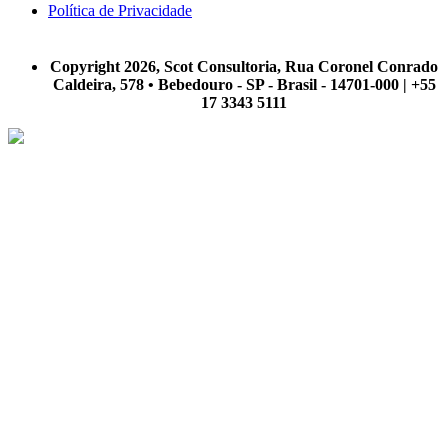
Política de Privacidade
A Scot Consultoria não se responsabiliza por negócios realizados a partir das informações contidas em
nosso site.
Copyright 2026, Scot Consultoria, Rua Coronel Conrado
Caldeira, 578 • Bebedouro - SP - Brasil - 14701-000 | +55
17 3343 5111