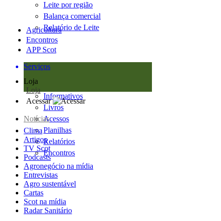
Leite por região
Balança comercial
Relatório de Leite
Agricultura
Encontros
APP Scot
Serviços
Loja
Loja
Informativos
Acessar
Livros
Notícias
Acessos
Planilhas
Clima
Artigos
Relatórios
TV Scot
Encontros
Podcasts
Agronegócio na mídia
Entrevistas
Agro sustentável
Cartas
Scot na mídia
Radar Sanitário