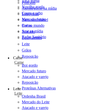
Vaca gorda
Podcasts
Novilha gorda
Agronegócio na mídia
Couro e sebo
Entrevistas
Mercado futuro
Agro sustentável
Cartas
Boi no mundo
Scot na mídia
Atacado
Radar Sanitário
Equivalentes
Leite
Grãos
Reposição
Carne
Carne
Boi gordo
Mercado futuro
Atacado e varejo
Reposição
Proteínas Alternativas
Leite
Leite
Ordenha Brasil
Mercado do Leite
Atacado e varejo