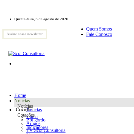
Quinta-feira, 6 de agosto de 2026
Quem Somos
Fale Conosco
Assine nossa newsletter
Home
Notícias
Notícias
Cotações
Notícias
Cotações
Clima
Boi gordo
Artigos
Indicadores
TV Scot Consultoria