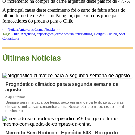
O incremento na compra da carne argentina deste país foi de 47,7%.
A principal causa deste crescimento foi o surto de febre aftosa do
último trimestre de 2011 no Paraguai, que é um dos principais
fornecedores do produto para o Chile.
<< Notícia Anterior
Próxima Notícia >>
Tags:
Chile
,
Argentina
,
exportações
,
carne bovina
,
febre aftosa
,
Douglas Coelho
,
Scot
Consultoria
Últimas Notícias
Prognóstico climático para a segunda semana de
agosto
8 ago. • 6h00
Semana será marcada por tempo seco em grande parte do país, com as
chuvas significativas concentradas na Região Sul e em trechos do litoral
nordestino.
Mercado Sem Rodeios - Episódio 548 - Boi gordo