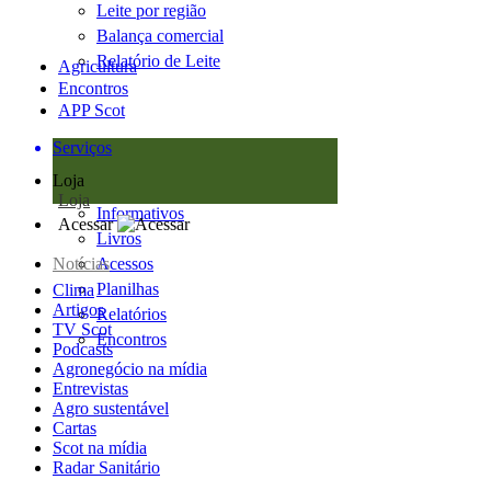
Leite por região
Balança comercial
Relatório de Leite
Agricultura
Encontros
APP Scot
Serviços
Loja
Loja
Informativos
Acessar
Livros
Notícias
Acessos
Planilhas
Clima
Artigos
Relatórios
TV Scot
Encontros
Podcasts
Agronegócio na mídia
Entrevistas
Agro sustentável
Cartas
Scot na mídia
Radar Sanitário