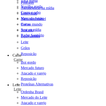
Vaca gorda
Podcasts
Novilha gorda
Agronegócio na mídia
Couro e sebo
Entrevistas
Mercado futuro
Agro sustentável
Cartas
Boi no mundo
Scot na mídia
Atacado
Radar Sanitário
Equivalentes
Leite
Grãos
Reposição
Carne
Carne
Boi gordo
Mercado futuro
Atacado e varejo
Reposição
Proteínas Alternativas
Leite
Leite
Ordenha Brasil
Mercado do Leite
Atacado e varejo