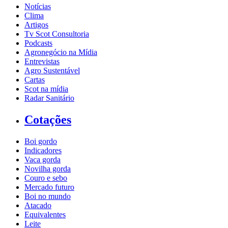
Notícias
Clima
Artigos
Tv Scot Consultoria
Podcasts
Agronegócio na Mídia
Entrevistas
Agro Sustentável
Cartas
Scot na mídia
Radar Sanitário
Cotações
Boi gordo
Indicadores
Vaca gorda
Novilha gorda
Couro e sebo
Mercado futuro
Boi no mundo
Atacado
Equivalentes
Leite