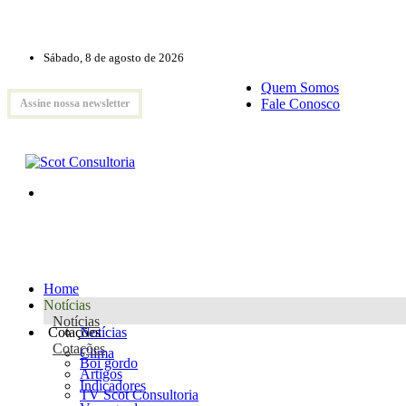
Sábado, 8 de agosto de 2026
Quem Somos
Fale Conosco
Assine nossa newsletter
Home
Notícias
Notícias
Cotações
Notícias
Cotações
Clima
Boi gordo
Artigos
Indicadores
TV Scot Consultoria