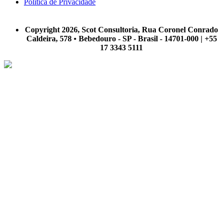
Política de Privacidade
A Scot Consultoria não se responsabiliza por negócios realizados a partir das informações contidas em
nosso site.
Copyright 2026, Scot Consultoria, Rua Coronel Conrado
Caldeira, 578 • Bebedouro - SP - Brasil - 14701-000 | +55
17 3343 5111