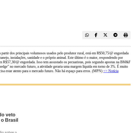
a partir dos principais volumosos usados pelo produtor rural, está em R$50,75/@ engordada
ejo, instalações, sanidade e o próprio animal. Este último é o maior, respondendo por
do em R$57,30/@ engordada. Isso tem assustado os pecuaristas, pois segundo apostas na BM&F
hedge” no mercado futuro, a atividade geraria uma margem líquida em torno de 3%. É muito
ecisa estar atento para o mercado futuro. Não há espaço para erros. (MPN)
<< Notícia
do veto
 o Brasil
ção sobre o