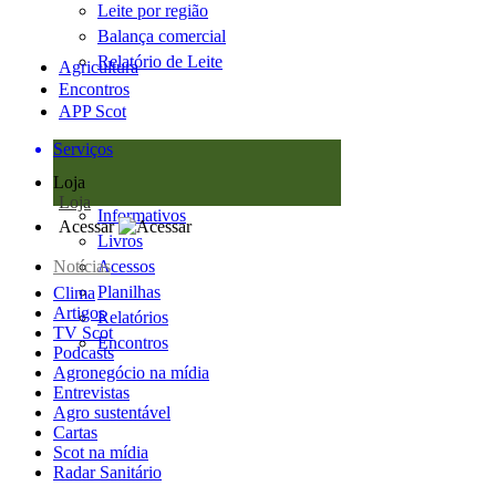
Leite por região
Balança comercial
Relatório de Leite
Agricultura
Encontros
APP Scot
Serviços
Loja
Loja
Informativos
Acessar
Livros
Notícias
Acessos
Planilhas
Clima
Artigos
Relatórios
TV Scot
Encontros
Podcasts
Agronegócio na mídia
Entrevistas
Agro sustentável
Cartas
Scot na mídia
Radar Sanitário