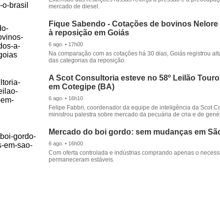
mercado de diesel.
Fique Sabendo - Cotações de bovinos Nelore
à reposição em Goiás
6 ago. • 17h00
Na comparação com as cotações há 30 dias, Goiás registrou alt
das categorias da reposição.
A Scot Consultoria esteve no 58º Leilão Tour
em Cotegipe (BA)
6 ago. • 16h10
Felipe Fabbri, coordenador da equipe de inteligência da Scot Co
ministrou palestra sobre mercado da pecuária de cria e de genét
Mercado do boi gordo: sem mudanças em Sã
6 ago. • 16h00
Com oferta controlada e indústrias comprando apenas o necessá
permaneceram estáveis.