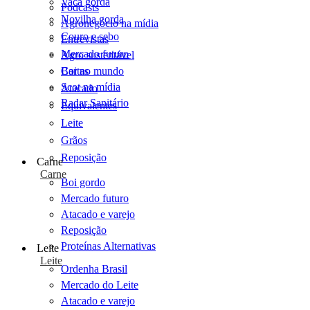
Vaca gorda
Podcasts
Novilha gorda
Agronegócio na mídia
Couro e sebo
Entrevistas
Mercado futuro
Agro sustentável
Cartas
Boi no mundo
Scot na mídia
Atacado
Radar Sanitário
Equivalentes
Leite
Grãos
Reposição
Carne
Carne
Boi gordo
Mercado futuro
Atacado e varejo
Reposição
Proteínas Alternativas
Leite
Leite
Ordenha Brasil
Mercado do Leite
Atacado e varejo