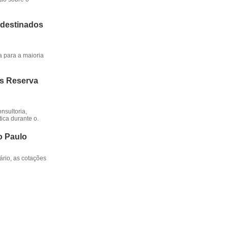
 destinados
a para a maioria
os Reserva
nsultoria,
ica durante o.
o Paulo
rio, as cotações