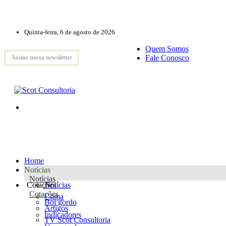
Quinta-feira, 6 de agosto de 2026
Quem Somos
Fale Conosco
Assine nossa newsletter
Home
Notícias
Notícias
Cotações
Notícias
Cotações
Clima
Boi gordo
Artigos
Indicadores
TV Scot Consultoria