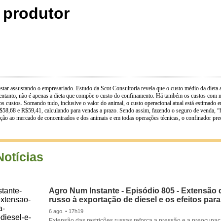
 produtor
tar assustando o empresariado. Estudo da Scot Consultoria revela que o custo médio da dieta 
ntanto, não é apenas a dieta que compõe o custo do confinamento. Há também os custos com man
s custos. Somando tudo, inclusive o valor do animal, o custo operacional atual está estima
$58,68 e R$59,41, calculando para vendas a prazo. Sendo assim, fazendo o seguro de venda, “
nção ao mercado de concentrados e dos animais e em todas operações técnicas, o confinador pr
Notícias
Agro Num Instante - Episódio 805 - Extensão 
russo à exportação de diesel e os efeitos para
6 ago. • 17h19
Extensão das restrições russas reforça a pressão e a preocupa