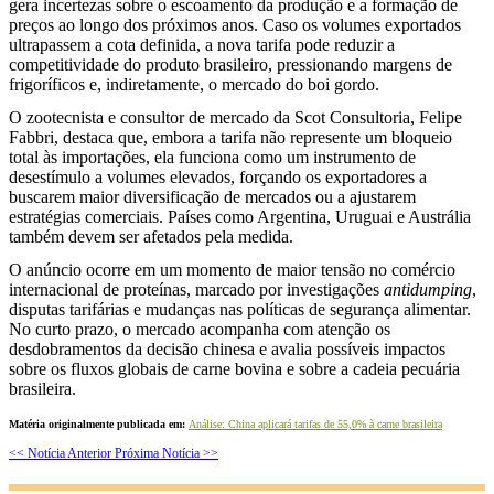
gera incertezas sobre o escoamento da produção e a formação de
preços ao longo dos próximos anos. Caso os volumes exportados
ultrapassem a cota definida, a nova tarifa pode reduzir a
competitividade do produto brasileiro, pressionando margens de
frigoríficos e, indiretamente, o mercado do boi gordo.
O zootecnista e consultor de mercado da Scot Consultoria, Felipe
Fabbri, destaca que, embora a tarifa não represente um bloqueio
total às importações, ela funciona como um instrumento de
desestímulo a volumes elevados, forçando os exportadores a
buscarem maior diversificação de mercados ou a ajustarem
estratégias comerciais. Países como Argentina, Uruguai e Austrália
também devem ser afetados pela medida.
O anúncio ocorre em um momento de maior tensão no comércio
internacional de proteínas, marcado por investigações
antidumping
,
disputas tarifárias e mudanças nas políticas de segurança alimentar.
No curto prazo, o mercado acompanha com atenção os
desdobramentos da decisão chinesa e avalia possíveis impactos
sobre os fluxos globais de carne bovina e sobre a cadeia pecuária
brasileira.
Matéria originalmente publicada em:
Análise: China aplicará tarifas de 55,0% à carne brasileira
<< Notícia Anterior
Próxima Notícia >>