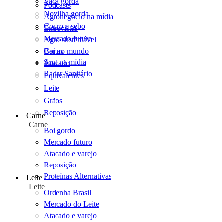
Vaca gorda
Podcasts
Novilha gorda
Agronegócio na mídia
Couro e sebo
Entrevistas
Mercado futuro
Agro sustentável
Cartas
Boi no mundo
Scot na mídia
Atacado
Radar Sanitário
Equivalentes
Leite
Grãos
Reposição
Carne
Carne
Boi gordo
Mercado futuro
Atacado e varejo
Reposição
Proteínas Alternativas
Leite
Leite
Ordenha Brasil
Mercado do Leite
Atacado e varejo