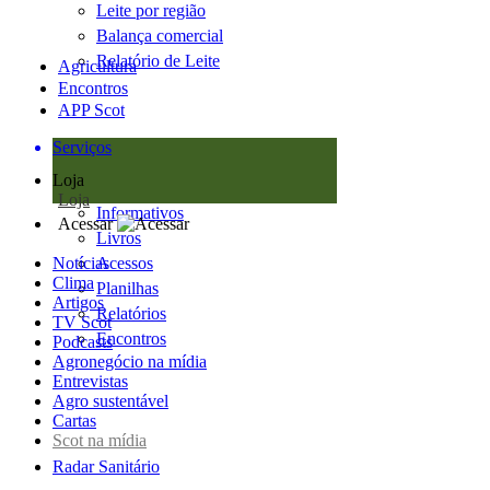
Leite por região
Balança comercial
Relatório de Leite
Agricultura
Encontros
APP Scot
Serviços
Loja
Loja
Informativos
Acessar
Livros
Notícias
Acessos
Clima
Planilhas
Artigos
Relatórios
TV Scot
Encontros
Podcasts
Agronegócio na mídia
Entrevistas
Agro sustentável
Cartas
Scot na mídia
Radar Sanitário