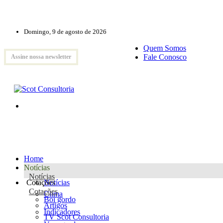
Domingo, 9 de agosto de 2026
Quem Somos
Fale Conosco
Assine nossa newsletter
Home
Notícias
Notícias
Cotações
Notícias
Cotações
Clima
Boi gordo
Artigos
Indicadores
TV Scot Consultoria