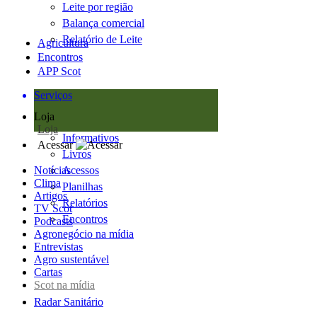
Leite por região
Balança comercial
Relatório de Leite
Agricultura
Encontros
APP Scot
Serviços
Loja
Loja
Informativos
Acessar
Livros
Notícias
Acessos
Clima
Planilhas
Artigos
Relatórios
TV Scot
Encontros
Podcasts
Agronegócio na mídia
Entrevistas
Agro sustentável
Cartas
Scot na mídia
Radar Sanitário