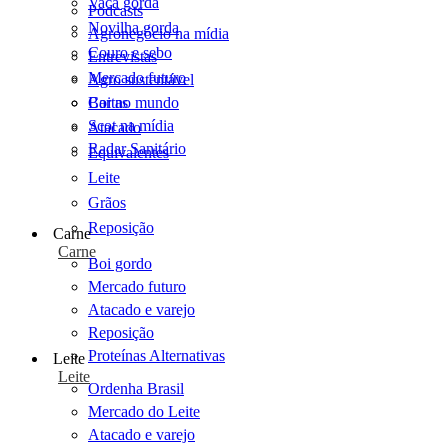
Vaca gorda
Podcasts
Novilha gorda
Agronegócio na mídia
Couro e sebo
Entrevistas
Mercado futuro
Agro sustentável
Cartas
Boi no mundo
Scot na mídia
Atacado
Radar Sanitário
Equivalentes
Leite
Grãos
Reposição
Carne
Carne
Boi gordo
Mercado futuro
Atacado e varejo
Reposição
Proteínas Alternativas
Leite
Leite
Ordenha Brasil
Mercado do Leite
Atacado e varejo