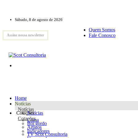
Sábado, 8 de agosto de 2026
Quem Somos
Fale Conosco
Assine nossa newsletter
Home
Notícias
Notícias
Cotações
Notícias
Cotações
Clima
Boi gordo
Artigos
Indicadores
TV Scot Consultoria