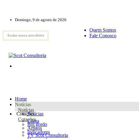
Domingo, 9 de agosto de 2026
Quem Somos
Fale Conosco
Assine nossa newsletter
Home
Notícias
Notícias
Cotações
Notícias
Cotações
Clima
Boi gordo
Artigos
Indicadores
TV Scot Consultoria