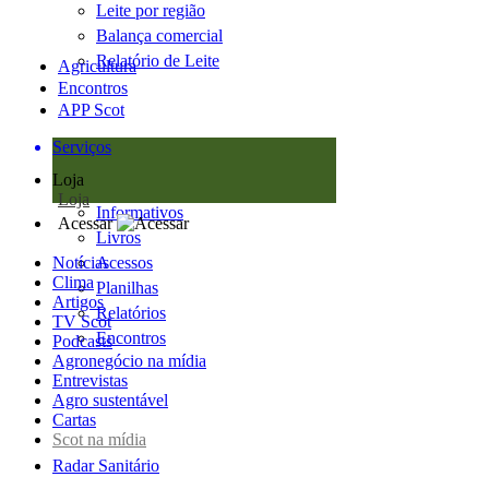
Leite por região
Balança comercial
Relatório de Leite
Agricultura
Encontros
APP Scot
Serviços
Loja
Loja
Informativos
Acessar
Livros
Notícias
Acessos
Clima
Planilhas
Artigos
Relatórios
TV Scot
Encontros
Podcasts
Agronegócio na mídia
Entrevistas
Agro sustentável
Cartas
Scot na mídia
Radar Sanitário