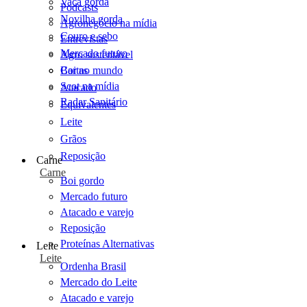
Vaca gorda
Podcasts
Novilha gorda
Agronegócio na mídia
Couro e sebo
Entrevistas
Mercado futuro
Agro sustentável
Cartas
Boi no mundo
Scot na mídia
Atacado
Radar Sanitário
Equivalentes
Leite
Grãos
Reposição
Carne
Carne
Boi gordo
Mercado futuro
Atacado e varejo
Reposição
Proteínas Alternativas
Leite
Leite
Ordenha Brasil
Mercado do Leite
Atacado e varejo