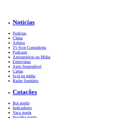
Notícias
Notícias
Clima
Artigos
Tv Scot Consultoria
Podcasts
Agronegócio na Mídia
Entrevistas
Agro Sustentável
Cartas
Scot na mídia
Radar Sanitário
Cotações
Boi gordo
Indicadores
Vaca gorda
Novilha gorda