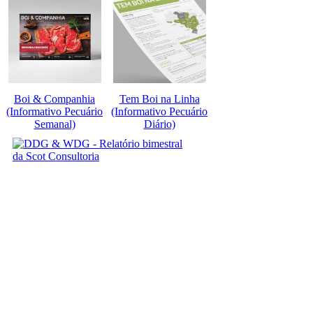
Boi & Companhia
Tem Boi na Linha
(Informativo Pecuário
(Informativo Pecuário
Semanal)
Diário)