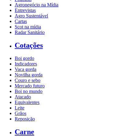
Agronegócio na Mídia
Entrevistas
Agro Sustentável
Cartas
Scot na mídia
Radar Sanitário
Cotações
Boi gordo
Indicadores
Vaca gorda
Novilha gorda
Couro e sebo
Mercado futuro
Boi no mundo
Atacado
Equivalentes
Leite
Grãos
Reposição
Carne