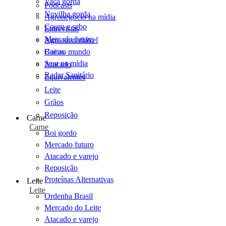
Vaca gorda
Podcasts
Novilha gorda
Agronegócio na mídia
Couro e sebo
Entrevistas
Mercado futuro
Agro sustentável
Cartas
Boi no mundo
Scot na mídia
Atacado
Radar Sanitário
Equivalentes
Leite
Grãos
Reposição
Carne
Carne
Boi gordo
Mercado futuro
Atacado e varejo
Reposição
Proteínas Alternativas
Leite
Leite
Ordenha Brasil
Mercado do Leite
Atacado e varejo