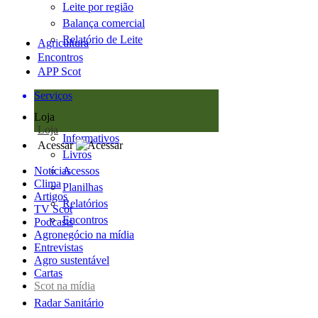
Leite por região
Balança comercial
Relatório de Leite
Agricultura
Encontros
APP Scot
Serviços
Loja
Loja
Informativos
Acessar
Livros
Notícias
Acessos
Clima
Planilhas
Artigos
Relatórios
TV Scot
Encontros
Podcasts
Agronegócio na mídia
Entrevistas
Agro sustentável
Cartas
Scot na mídia
Radar Sanitário