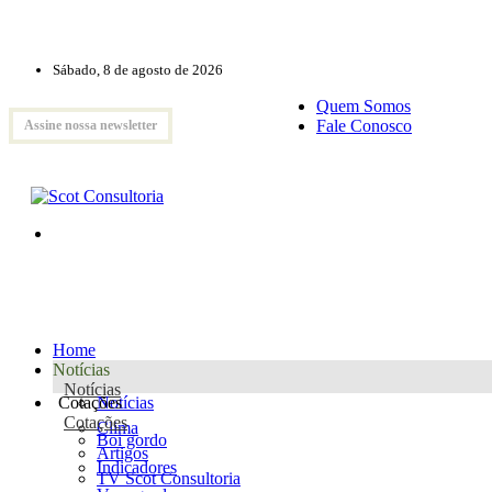
Sábado, 8 de agosto de 2026
Quem Somos
Fale Conosco
Assine nossa newsletter
Home
Notícias
Notícias
Cotações
Notícias
Cotações
Clima
Boi gordo
Artigos
Indicadores
TV Scot Consultoria