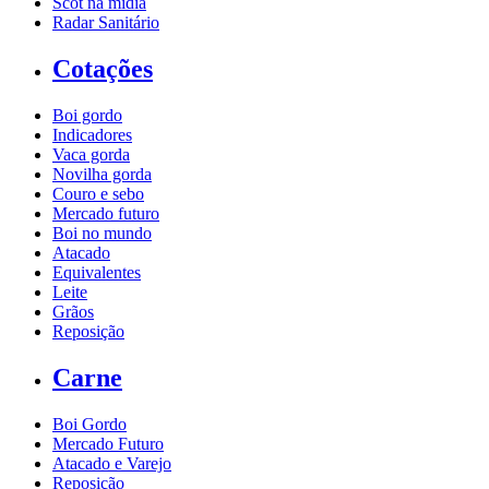
Scot na mídia
Radar Sanitário
Cotações
Boi gordo
Indicadores
Vaca gorda
Novilha gorda
Couro e sebo
Mercado futuro
Boi no mundo
Atacado
Equivalentes
Leite
Grãos
Reposição
Carne
Boi Gordo
Mercado Futuro
Atacado e Varejo
Reposição