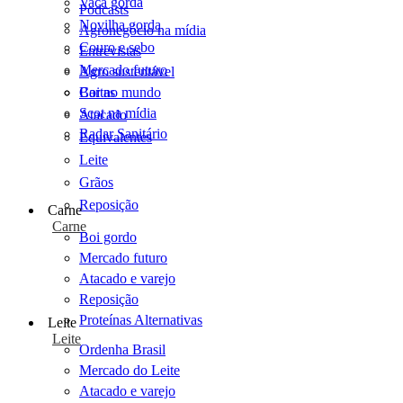
Vaca gorda
Podcasts
Novilha gorda
Agronegócio na mídia
Couro e sebo
Entrevistas
Mercado futuro
Agro sustentável
Cartas
Boi no mundo
Scot na mídia
Atacado
Radar Sanitário
Equivalentes
Leite
Grãos
Reposição
Carne
Carne
Boi gordo
Mercado futuro
Atacado e varejo
Reposição
Proteínas Alternativas
Leite
Leite
Ordenha Brasil
Mercado do Leite
Atacado e varejo