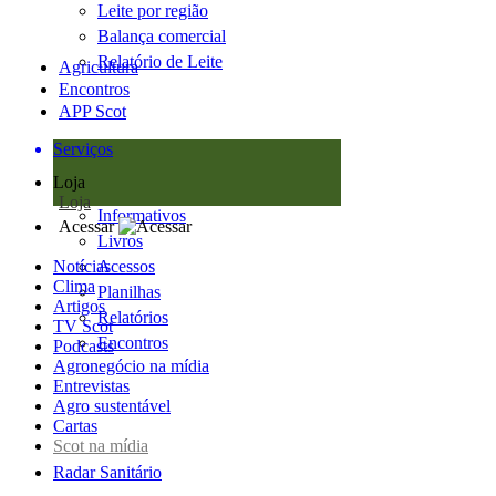
Leite por região
Balança comercial
Relatório de Leite
Agricultura
Encontros
APP Scot
Serviços
Loja
Loja
Informativos
Acessar
Livros
Notícias
Acessos
Clima
Planilhas
Artigos
Relatórios
TV Scot
Encontros
Podcasts
Agronegócio na mídia
Entrevistas
Agro sustentável
Cartas
Scot na mídia
Radar Sanitário