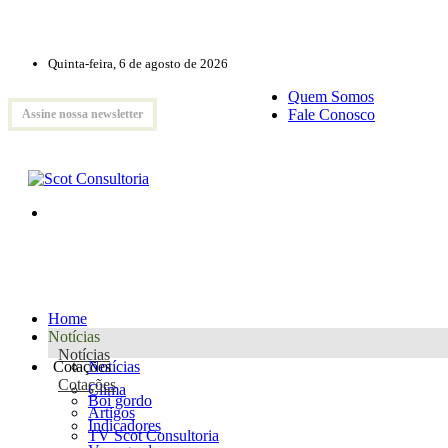
Quinta-feira, 6 de agosto de 2026
Quem Somos
Fale Conosco
Assine nossa newsletter
Home
Notícias
Notícias
Cotações
Notícias
Cotações
Clima
Boi gordo
Artigos
Indicadores
TV Scot Consultoria