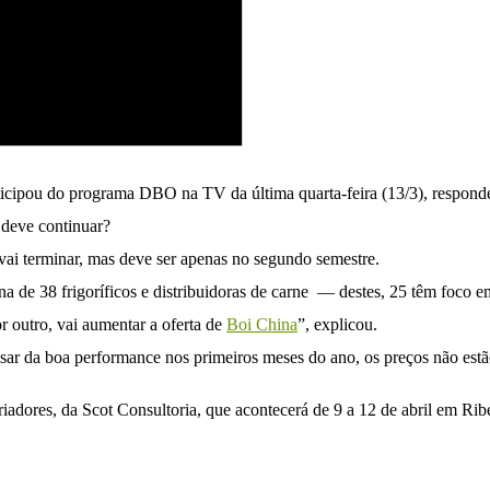
participou do programa DBO na TV da última quarta-feira (13/3), respo
a deve continuar?
 vai terminar, mas deve ser apenas no segundo semestre.
a de 38 frigoríficos e distribuidoras de carne — destes, 25 têm foco e
r outro, vai aumentar a oferta de
Boi China
”, explicou.
sar da boa performance nos primeiros meses do ano, os preços não estão
adores, da Scot Consultoria, que acontecerá de 9 a 12 de abril em Ribe