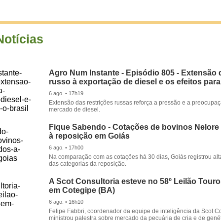
Notícias
Agro Num Instante - Episódio 805 - Extensão 
russo à exportação de diesel e os efeitos para
6 ago. • 17h19
Extensão das restrições russas reforça a pressão e a preocupa
mercado de diesel.
Fique Sabendo - Cotações de bovinos Nelore
à reposição em Goiás
6 ago. • 17h00
Na comparação com as cotações há 30 dias, Goiás registrou alt
das categorias da reposição.
A Scot Consultoria esteve no 58º Leilão Tour
em Cotegipe (BA)
6 ago. • 16h10
Felipe Fabbri, coordenador da equipe de inteligência da Scot Co
ministrou palestra sobre mercado da pecuária de cria e de genét