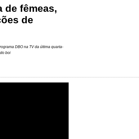
ta de fêmeas,
ções de
o programa DBO na TV da última quarta-
do boi