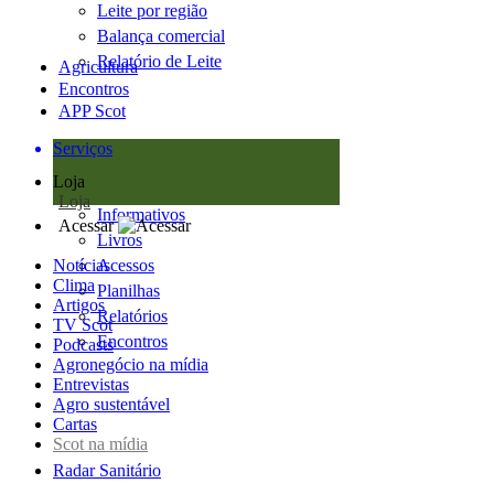
Leite por região
Balança comercial
Relatório de Leite
Agricultura
Encontros
APP Scot
Serviços
Loja
Loja
Informativos
Acessar
Livros
Notícias
Acessos
Clima
Planilhas
Artigos
Relatórios
TV Scot
Encontros
Podcasts
Agronegócio na mídia
Entrevistas
Agro sustentável
Cartas
Scot na mídia
Radar Sanitário