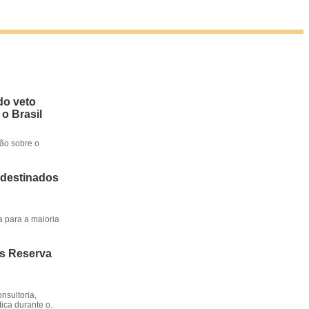
do veto
 o Brasil
ção sobre o
 destinados
a para a maioria
os Reserva
nsultoria,
ica durante o.