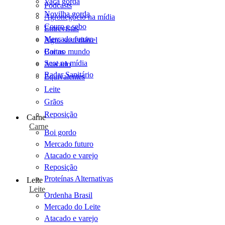
Vaca gorda
Podcasts
Novilha gorda
Agronegócio na mídia
Couro e sebo
Entrevistas
Mercado futuro
Agro sustentável
Cartas
Boi no mundo
Scot na mídia
Atacado
Radar Sanitário
Equivalentes
Leite
Grãos
Reposição
Carne
Carne
Boi gordo
Mercado futuro
Atacado e varejo
Reposição
Proteínas Alternativas
Leite
Leite
Ordenha Brasil
Mercado do Leite
Atacado e varejo