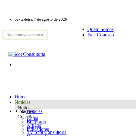
Sexta-feira, 7 de agosto de 2026
Quem Somos
Fale Conosco
Assine nossa newsletter
Home
Notícias
Notícias
Cotações
Notícias
Cotações
Clima
Boi gordo
Artigos
Indicadores
TV Scot Consultoria