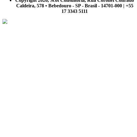
Copyright 2026, Scot Consultoria, Rua Coronel Conrado
Caldeira, 578 • Bebedouro - SP - Brasil - 14701-000 | +55
17 3343 5111