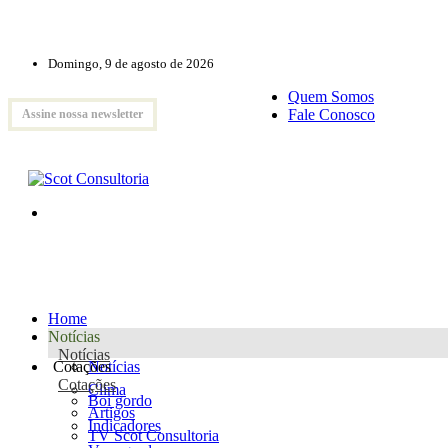
Domingo, 9 de agosto de 2026
Quem Somos
Fale Conosco
Assine nossa newsletter
Home
Notícias
Notícias
Cotações
Notícias
Cotações
Clima
Boi gordo
Artigos
Indicadores
TV Scot Consultoria