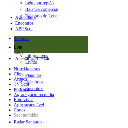
Leite por região
Balança comercial
Relatório de Leite
Agricultura
Encontros
APP Scot
Serviços
Loja
Loja
Informativos
Acessar
Livros
Notícias
Acessos
Clima
Planilhas
Artigos
Relatórios
TV Scot
Encontros
Podcasts
Agronegócio na mídia
Entrevistas
Agro sustentável
Cartas
Scot na mídia
Radar Sanitário