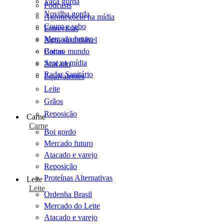
Vaca gorda
Podcasts
Novilha gorda
Agronegócio na mídia
Couro e sebo
Entrevistas
Mercado futuro
Agro sustentável
Cartas
Boi no mundo
Scot na mídia
Atacado
Radar Sanitário
Equivalentes
Leite
Grãos
Reposição
Carne
Carne
Boi gordo
Mercado futuro
Atacado e varejo
Reposição
Proteínas Alternativas
Leite
Leite
Ordenha Brasil
Mercado do Leite
Atacado e varejo