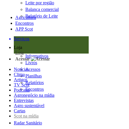
Leite por região
Balança comercial
Relatório de Leite
Agricultura
Encontros
APP Scot
Serviços
Loja
Loja
Informativos
Acessar
Livros
Notícias
Acessos
Clima
Planilhas
Artigos
Relatórios
TV Scot
Encontros
Podcasts
Agronegócio na mídia
Entrevistas
Agro sustentável
Cartas
Scot na mídia
Radar Sanitário