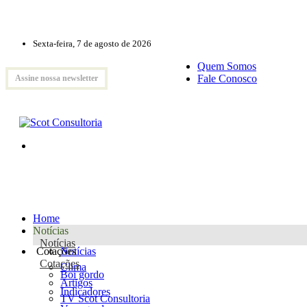
Sexta-feira, 7 de agosto de 2026
Quem Somos
Fale Conosco
Assine nossa newsletter
Home
Notícias
Notícias
Cotações
Notícias
Cotações
Clima
Boi gordo
Artigos
Indicadores
TV Scot Consultoria