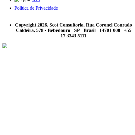
Política de Privacidade
A Scot Consultoria não se responsabiliza por negócios realizados a partir das informações contidas em
nosso site.
Copyright 2026, Scot Consultoria, Rua Coronel Conrado
Caldeira, 578 • Bebedouro - SP - Brasil - 14701-000 | +55
17 3343 5111