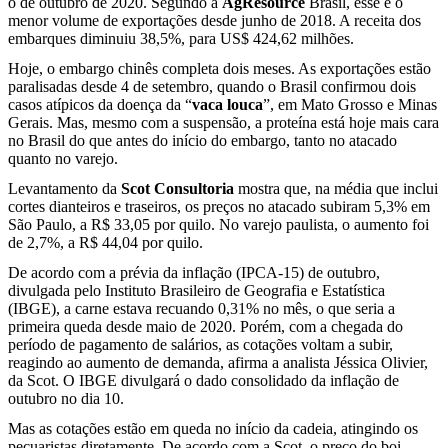
o de outubro de 2020. Segundo a
AgResource
Brasil, esse é o
menor volume de exportações desde junho de 2018. A receita dos
embarques diminuiu 38,5%, para US$ 424,62 milhões.
Hoje, o embargo chinês completa dois meses.
As exportações estão
paralisadas desde 4 de setembro, quando o Brasil confirmou dois
casos atípicos da doença da “
vaca louca
”, em Mato Grosso e Minas
Gerais. Mas, mesmo com a suspensão, a proteína está hoje mais cara
no Brasil do que antes do início do embargo, tanto no atacado
quanto no varejo.
Levantamento da
Scot Consultoria
mostra que, na média que inclui
cortes dianteiros e traseiros, os preços no atacado subiram 5,3% em
São Paulo, a R$ 33,05 por quilo. No varejo paulista, o aumento foi
de 2,7%, a R$ 44,04 por quilo.
De acordo com a prévia da inflação (IPCA-15) de outubro,
divulgada pelo Instituto Brasileiro de Geografia e Estatística
(IBGE), a carne estava recuando 0,31% no mês, o que seria
a
primeira queda desde maio de 2020
. Porém, com a chegada do
período de pagamento de salários, as cotações voltam a subir,
reagindo ao aumento de demanda, afirma a analista Jéssica Olivier,
da Scot. O IBGE divulgará o dado consolidado da inflação de
outubro no dia 10.
Mas as cotações estão em queda no início da cadeia, atingindo os
pecuaristas diretamente. De acordo com a Scot, o preço do boi