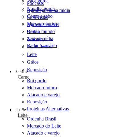
Vaca gorda
Podcasts
Novilha gorda
Agronegócio na mídia
Couro e sebo
Entrevistas
Mercado futuro
Agro sustentável
Cartas
Boi no mundo
Scot na mídia
Atacado
Radar Sanitário
Equivalentes
Leite
Grãos
Reposição
Carne
Carne
Boi gordo
Mercado futuro
Atacado e varejo
Reposição
Proteínas Alternativas
Leite
Leite
Ordenha Brasil
Mercado do Leite
Atacado e varejo