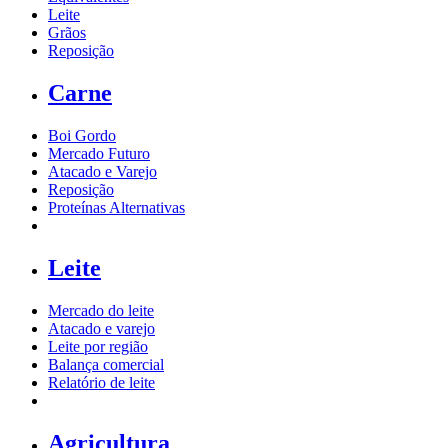
Leite
Grãos
Reposição
Carne
Boi Gordo
Mercado Futuro
Atacado e Varejo
Reposição
Proteínas Alternativas
Leite
Mercado do leite
Atacado e varejo
Leite por região
Balança comercial
Relatório de leite
Agricultura