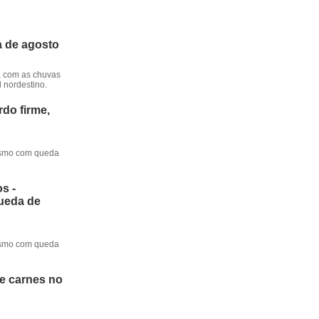
a de agosto
, com as chuvas
l nordestino.
do firme,
mesmo com queda
s -
queda de
mesmo com queda
de carnes no