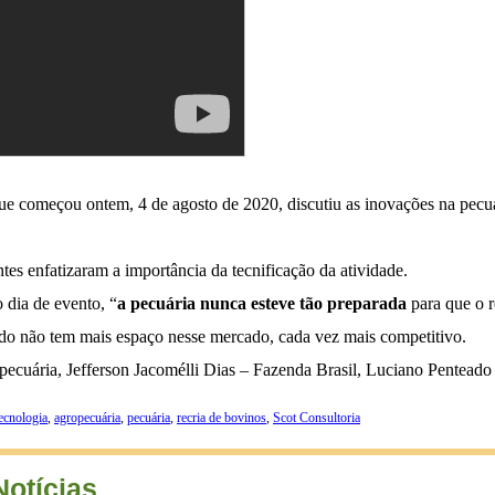
que começou ontem, 4 de agosto de 2020, discutiu as inovações na pecuá
ntes enfatizaram a importância da tecnificação da atividade.
 dia de evento, “
a pecuária nunca esteve tão preparada
para que o 
sado não tem mais espaço nesse mercado, cada vez mais competitivo.
pecuária, Jefferson Jacomélli Dias – Fazenda Brasil, Luciano Pentead
ecnologia
,
agropecuária
,
pecuária
,
recria de bovinos
,
Scot Consultoria
Notícias