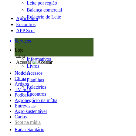
Leite por região
Balança comercial
Relatório de Leite
Agricultura
Encontros
APP Scot
Serviços
Loja
Loja
Informativos
Acessar
Livros
Notícias
Acessos
Clima
Planilhas
Artigos
Relatórios
TV Scot
Encontros
Podcasts
Agronegócio na mídia
Entrevistas
Agro sustentável
Cartas
Scot na mídia
Radar Sanitário