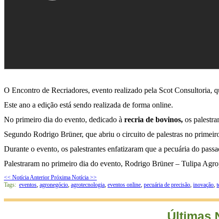
O Encontro de Recriadores, evento realizado pela Scot Consultoria, 
Este ano a edição está sendo realizada de forma online.
No primeiro dia do evento, dedicado à
recria de bovinos,
os palestra
Segundo Rodrigo Brüner, que abriu o circuito de palestras no primeiro
Durante o evento, os palestrantes enfatizaram que a pecuária do pas
Palestraram no primeiro dia do evento, Rodrigo Brüner – Tulipa Agro
<< Notícia Anterior
Próxima Notícia >>
Tags:
eventos
,
agronegócio
,
agrotecnologia
,
eventos online
,
pecuária de precisão
,
inovação
,
t
Últimas 