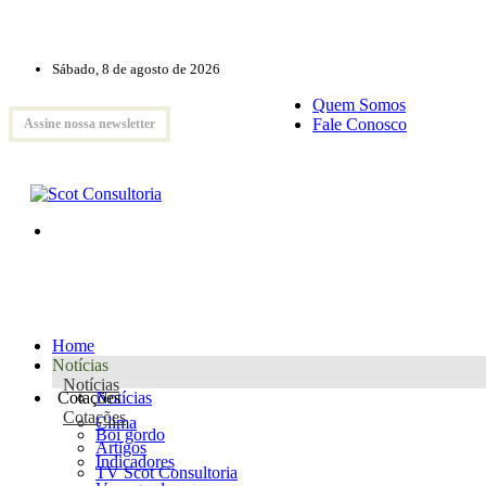
Sábado, 8 de agosto de 2026
Quem Somos
Fale Conosco
Assine nossa newsletter
Home
Notícias
Notícias
Cotações
Notícias
Cotações
Clima
Boi gordo
Artigos
Indicadores
TV Scot Consultoria