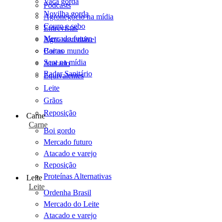
Vaca gorda
Podcasts
Novilha gorda
Agronegócio na mídia
Couro e sebo
Entrevistas
Mercado futuro
Agro sustentável
Cartas
Boi no mundo
Scot na mídia
Atacado
Radar Sanitário
Equivalentes
Leite
Grãos
Reposição
Carne
Carne
Boi gordo
Mercado futuro
Atacado e varejo
Reposição
Proteínas Alternativas
Leite
Leite
Ordenha Brasil
Mercado do Leite
Atacado e varejo