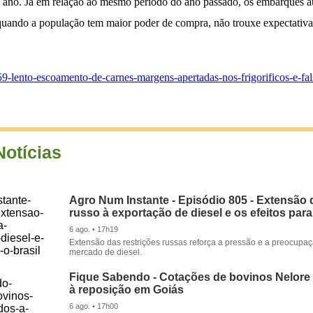
 ano. Já em relação ao mesmo período do ano passado, os embarques 
uando a população tem maior poder de compra, não trouxe expectativa d
59-lento-escoamento-de-carnes-margens-apertadas-nos-frigorificos-e-fa
Notícias
Agro Num Instante - Episódio 805 - Extensão 
russo à exportação de diesel e os efeitos para
6 ago. • 17h19
Extensão das restrições russas reforça a pressão e a preocupa
mercado de diesel.
Fique Sabendo - Cotações de bovinos Nelore
à reposição em Goiás
6 ago. • 17h00