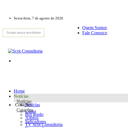
Sexta-feira, 7 de agosto de 2026
Quem Somos
Fale Conosco
Assine nossa newsletter
Home
Notícias
Notícias
Cotações
Notícias
Cotações
Clima
Boi gordo
Artigos
Indicadores
TV Scot Consultoria