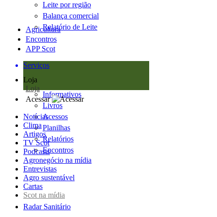
Leite por região
Balança comercial
Relatório de Leite
Agricultura
Encontros
APP Scot
Serviços
Loja
Loja
Informativos
Acessar
Livros
Notícias
Acessos
Clima
Planilhas
Artigos
Relatórios
TV Scot
Encontros
Podcasts
Agronegócio na mídia
Entrevistas
Agro sustentável
Cartas
Scot na mídia
Radar Sanitário