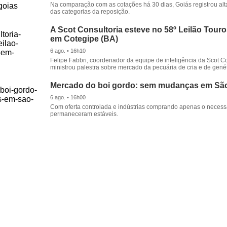
Na comparação com as cotações há 30 dias, Goiás registrou alt
das categorias da reposição.
A Scot Consultoria esteve no 58º Leilão Tour
em Cotegipe (BA)
6 ago. • 16h10
Felipe Fabbri, coordenador da equipe de inteligência da Scot Co
ministrou palestra sobre mercado da pecuária de cria e de genét
Mercado do boi gordo: sem mudanças em Sã
6 ago. • 16h00
Com oferta controlada e indústrias comprando apenas o necessá
permaneceram estáveis.