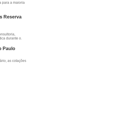
a para a maioria
os Reserva
nsultoria,
ica durante o.
o Paulo
rio, as cotações