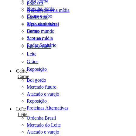
Vaca gorda
Podcasts
Novilha gorda
Agronegócio na mídia
Couro e sebo
Entrevistas
Mercado futuro
Agro sustentável
Cartas
Boi no mundo
Scot na mídia
Atacado
Radar Sanitário
Equivalentes
Leite
Grãos
Reposição
Carne
Carne
Boi gordo
Mercado futuro
Atacado e varejo
Reposição
Proteínas Alternativas
Leite
Leite
Ordenha Brasil
Mercado do Leite
Atacado e varejo