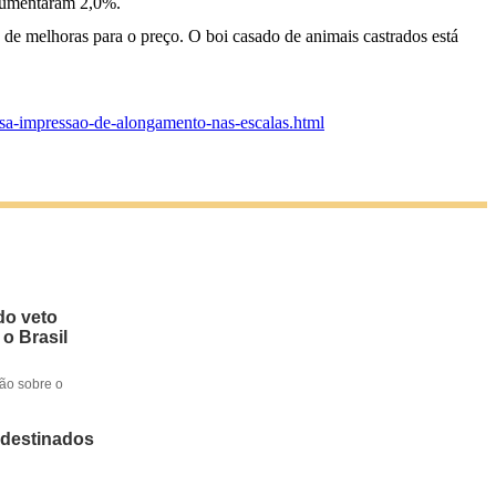
aumentaram 2,0%.
e melhoras para o preço. O boi casado de animais castrados está
lsa-impressao-de-alongamento-nas-escalas.html
do veto
 o Brasil
ção sobre o
 destinados