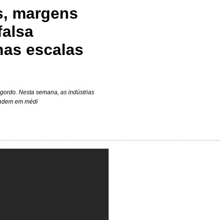
s, margens
falsa
nas escalas
 gordo. Nesta semana, as indústrias
endem em médi