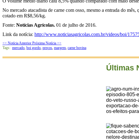
O volume médio diário caiu 8,5% quando comparado com maio deste
No mercado atacadista de carne com osso, mesmo a entrada do mês, q
cotado em R$8,56/kg.
Fonte:
Notícias Agrícolas.
01 de julho de 2016.
Link da notícia:
http://www.noticiasagricolas.com.br/videos/boi/1757
<< Notícia Anterior
Próxima Notícia >>
Tags:
mercado
,
boi gordo
,
preços
,
margem
,
carne bovina
Últimas 