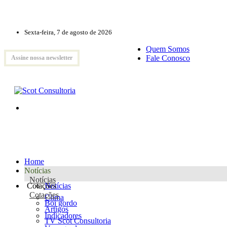
Sexta-feira, 7 de agosto de 2026
Quem Somos
Fale Conosco
Assine nossa newsletter
Home
Notícias
Notícias
Cotações
Notícias
Cotações
Clima
Boi gordo
Artigos
Indicadores
TV Scot Consultoria