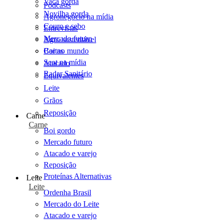
Vaca gorda
Podcasts
Novilha gorda
Agronegócio na mídia
Couro e sebo
Entrevistas
Mercado futuro
Agro sustentável
Cartas
Boi no mundo
Scot na mídia
Atacado
Radar Sanitário
Equivalentes
Leite
Grãos
Reposição
Carne
Carne
Boi gordo
Mercado futuro
Atacado e varejo
Reposição
Proteínas Alternativas
Leite
Leite
Ordenha Brasil
Mercado do Leite
Atacado e varejo