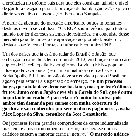
a produzida no próprio país para que eles consigam atingir o nível
de gordura desejado para a fabricação de hambúrgueres", explica o
diretor-executivo da associação, Fernando Sampaio.
A partir da abertura do mercado americano, outros importantes
destinos devem se viabilizar. "Os EUA são referência para todo o
mundo por ter rigorosos sistemas de restrições, e a conquista desse
mercado garante um selo de aprovação ao produto brasileiro",
destaca José Vicente Ferraz, da Informa Economics FNP.
Um dos países que já está no radar do Brasil é o Japão, que
embargou a carne brasileira no fim de 2012, em função de um caso
atípico de Encefalopatia Espongiforme Bovina (EEB - popular
"doença da vaca louca") em um animal morto em 2010, em
Sertanópolis, PR. Uma missão deve ser enviada para o Brasil em
agosto para estudar a suspensão do embargo.
"É um processo
longo, que ainda deve demorar bastante, mas que trará ótimos
frutos. Junto com o Japão deve vir a Coreia do Sul, que é outro
importante mercado. A parceria será muito lucrativa, pois
ambos têm demanda por carnes com muita cobertura de
gordura e são conhecidos por serem ótimos pagadores", avalia
Alex Lopes da Silva, consultor da Scot Consultoria.
Os japoneses foram grandes compradores de carne industrializada
brasileira e após o rompimento da restrição espera-se que os
asiáticos passem a importar carne
in natura
.
"O mercado asiático