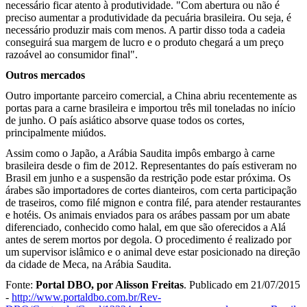
necessário ficar atento à produtividade. "Com abertura ou não é
preciso aumentar a produtividade da pecuária brasileira. Ou seja, é
necessário produzir mais com menos. A partir disso toda a cadeia
conseguirá sua margem de lucro e o produto chegará a um preço
razoável ao consumidor final".
Outros mercados
Outro importante parceiro comercial, a China abriu recentemente as
portas para a carne brasileira e importou três mil toneladas no início
de junho. O país asiático absorve quase todos os cortes,
principalmente miúdos.
Assim como o Japão, a Arábia Saudita impôs embargo à carne
brasileira desde o fim de 2012. Representantes do país estiveram no
Brasil em junho e a suspensão da restrição pode estar próxima. Os
árabes são importadores de cortes dianteiros, com certa participação
de traseiros, como filé mignon e contra filé, para atender restaurantes
e hotéis. Os animais enviados para os arábes passam por um abate
diferenciado, conhecido como halal, em que são oferecidos a Alá
antes de serem mortos por degola. O procedimento é realizado por
um supervisor islâmico e o animal deve estar posicionado na direção
da cidade de Meca, na Arábia Saudita.
Fonte:
Portal DBO
, por Alisson Freitas
. Publicado em 21/07/2015
-
http://www.portaldbo.com.br/Rev-