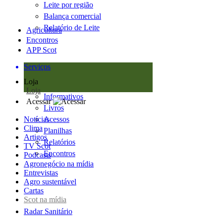
Leite por região
Balança comercial
Relatório de Leite
Agricultura
Encontros
APP Scot
Serviços
Loja
Loja
Informativos
Acessar
Livros
Notícias
Acessos
Clima
Planilhas
Artigos
Relatórios
TV Scot
Encontros
Podcasts
Agronegócio na mídia
Entrevistas
Agro sustentável
Cartas
Scot na mídia
Radar Sanitário