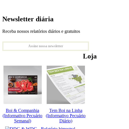
Newsletter diária
Receba nossos relatórios diários e gratuitos
Assine nossa newsletter
Loja
Boi & Companhia
Tem Boi na Linha
(Informativo Pecuário
(Informativo Pecuário
Semanal)
Diário)