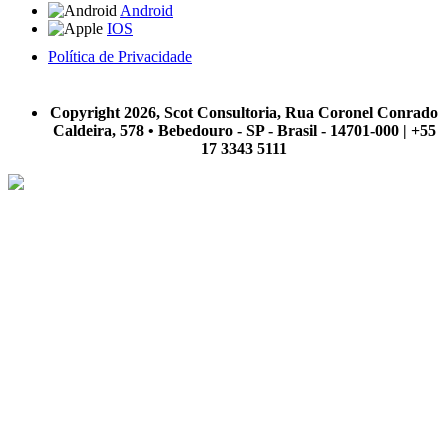
Android
IOS
Política de Privacidade
A Scot Consultoria não se responsabiliza por negócios realizados a partir das informações contidas em
nosso site.
Copyright 2026, Scot Consultoria, Rua Coronel Conrado
Caldeira, 578 • Bebedouro - SP - Brasil - 14701-000 | +55
17 3343 5111