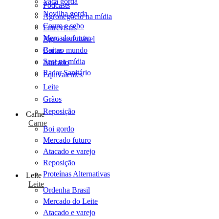
Vaca gorda
Podcasts
Novilha gorda
Agronegócio na mídia
Couro e sebo
Entrevistas
Mercado futuro
Agro sustentável
Cartas
Boi no mundo
Scot na mídia
Atacado
Radar Sanitário
Equivalentes
Leite
Grãos
Reposição
Carne
Carne
Boi gordo
Mercado futuro
Atacado e varejo
Reposição
Proteínas Alternativas
Leite
Leite
Ordenha Brasil
Mercado do Leite
Atacado e varejo