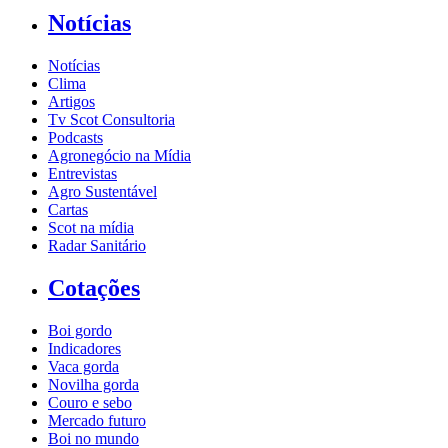
Notícias
Notícias
Clima
Artigos
Tv Scot Consultoria
Podcasts
Agronegócio na Mídia
Entrevistas
Agro Sustentável
Cartas
Scot na mídia
Radar Sanitário
Cotações
Boi gordo
Indicadores
Vaca gorda
Novilha gorda
Couro e sebo
Mercado futuro
Boi no mundo