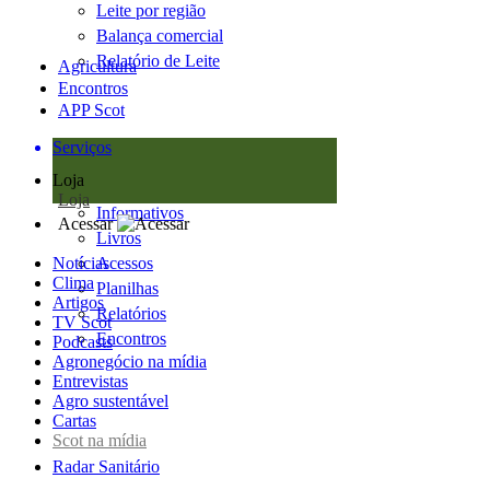
Leite por região
Balança comercial
Relatório de Leite
Agricultura
Encontros
APP Scot
Serviços
Loja
Loja
Informativos
Acessar
Livros
Notícias
Acessos
Clima
Planilhas
Artigos
Relatórios
TV Scot
Encontros
Podcasts
Agronegócio na mídia
Entrevistas
Agro sustentável
Cartas
Scot na mídia
Radar Sanitário