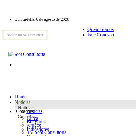
Quinta-feira, 6 de agosto de 2026
Quem Somos
Fale Conosco
Assine nossa newsletter
Home
Notícias
Notícias
Cotações
Notícias
Cotações
Clima
Boi gordo
Artigos
Indicadores
TV Scot Consultoria