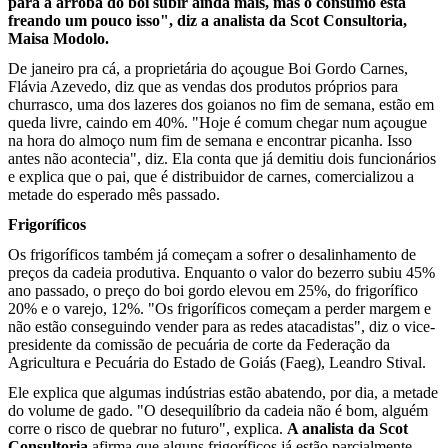
para a arroba do boi subir ainda mais, mas o consumo está
freando um pouco isso", diz a analista da Scot Consultoria,
Maisa Modolo.
De janeiro pra cá, a proprietária do açougue Boi Gordo Carnes,
Flávia Azevedo, diz que as vendas dos produtos próprios para
churrasco, uma dos lazeres dos goianos no fim de semana, estão em
queda livre, caindo em 40%. "Hoje é comum chegar num açougue
na hora do almoço num fim de semana e encontrar picanha. Isso
antes não acontecia", diz. Ela conta que já demitiu dois funcionários
e explica que o pai, que é distribuidor de carnes, comercializou a
metade do esperado mês passado.
Frigoríficos
Os frigoríficos também já começam a sofrer o desalinhamento de
preços da cadeia produtiva. Enquanto o valor do bezerro subiu 45%
ano passado, o preço do boi gordo elevou em 25%, do frigorífico
20% e o varejo, 12%. "Os frigoríficos começam a perder margem e
não estão conseguindo vender para as redes atacadistas", diz o vice-
presidente da comissão de pecuária de corte da Federação da
Agricultura e Pecuária do Estado de Goiás (Faeg), Leandro Stival.
Ele explica que algumas indústrias estão abatendo, por dia, a metade
do volume de gado. "O desequilíbrio da cadeia não é bom, alguém
corre o risco de quebrar no futuro", explica.
A analista da Scot
Consultoria
afirma que alguns frigoríficos já estão parcialmente