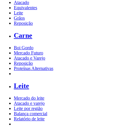
Atacado
Equivalentes
Leite
Grãos
Reposição
Carne
Boi Gordo
Mercado Futuro
Atacado e Varejo
Reposição
Proteínas Alternativas
Leite
Mercado do leite
Atacado e varejo
Leite por região
Balança comercial
Relatório de leite