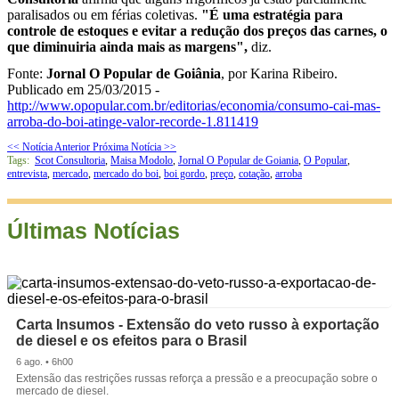
paralisados ou em férias coletivas.
"É uma estratégia para
controle de estoques e evitar a redução dos preços das carnes, o
que diminuiria ainda mais as margens",
diz.
Fonte:
Jornal O Popular de Goiânia
, por Karina Ribeiro.
Publicado em 25/03/2015 -
http://www.opopular.com.br/editorias/economia/consumo-cai-mas-
arroba-do-boi-atinge-valor-recorde-1.811419
<< Notícia Anterior
Próxima Notícia >>
Tags:
Scot Consultoria
,
Maisa Modolo
,
Jornal O Popular de Goiania
,
O Popular
,
entrevista
,
mercado
,
mercado do boi
,
boi gordo
,
preço
,
cotação
,
arroba
Últimas Notícias
Carta Insumos - Extensão do veto russo à exportação
de diesel e os efeitos para o Brasil
6 ago. • 6h00
Extensão das restrições russas reforça a pressão e a preocupação sobre o
mercado de diesel.